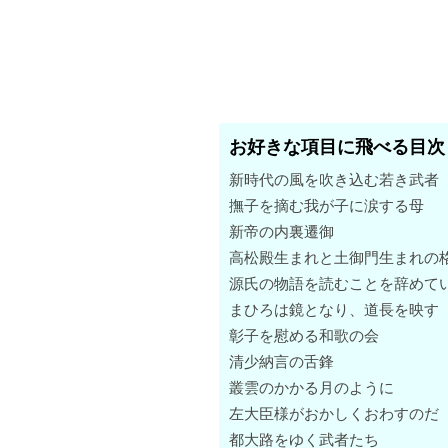
お好きな項目に飛べる目次
新時代の風を吹き込む若き武者
撫子を摘む我が子に涙する母
新帝の内裏遷御
高松殿生まれと土御門生まれの
源氏の物語を読むことを辞めて
まひろは鏡となり、道長を映す
彰子を慰める和歌の会
清少納言の舌鋒
叢雲のかかる月のように
左大臣様がおかしくおわすのだ
都大路をゆく武者たち