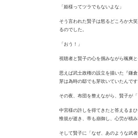
「姫様ってツラでもないよな」
そう言われた賢子は怒るどころか大笑
るのでした。
「おう！」
視聴者と賢子の心を掴みながら颯爽と
思えば武士政権の設立を描いた『鎌倉殿
芽は為時の邸でも芽吹いていたんです
その夜、布団を整えながら、賢子が「
中宮様の許しを得てきたと答えるまひ
惟規が逝き、帝も崩御し、心労が積み
そして賢子に「なぜ、あのような武者