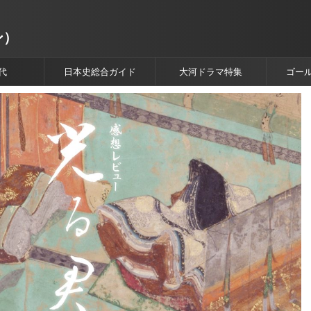
ン）
代
日本史総合ガイド
大河ドラマ特集
ゴー