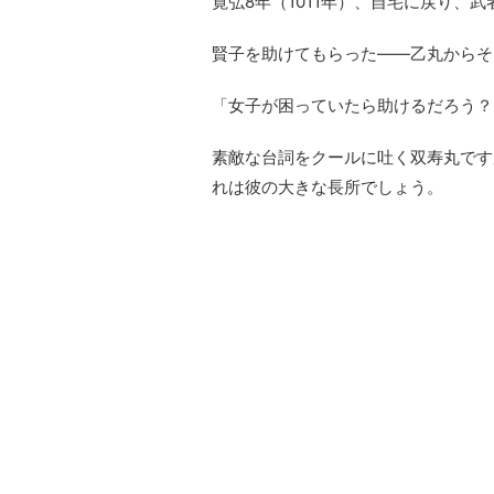
寛弘8年（1011年）、自宅に戻り、
賢子を助けてもらった――乙丸からそ
「女子が困っていたら助けるだろう？
素敵な台詞をクールに吐く双寿丸です
れは彼の大きな長所でしょう。