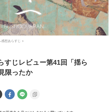
へ感想あらすじ
>
らすじレビュー第41回「揺ら
見限ったか