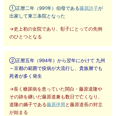
①正暦二年（991年）伯母である
藤原詮子
が
出家して東三条院となった
→史上初の女院であり、彰子にとっての先例
のひとつとなる
②正暦五年（994年）から翌年にかけて 九州
～京都の範囲で疫病が大流行し、貴族層でも
死者が多く発生
→長く糖尿病を患っていた関白・藤原道隆や
その跡を継いだ藤原道兼も数日で亡くなり、
道隆の嫡子である
藤原伊周
と藤原道長の対立
が始まる