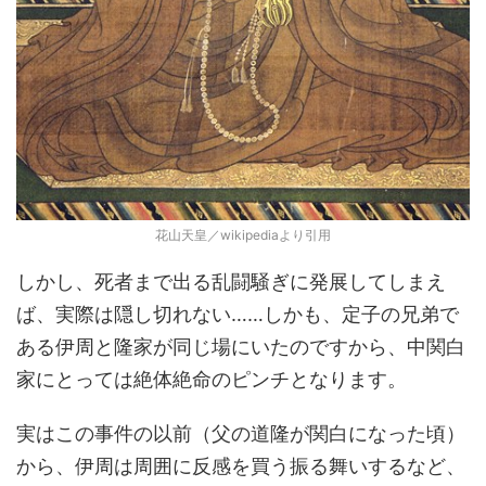
花山天皇／wikipediaより引用
しかし、死者まで出る乱闘騒ぎに発展してしまえ
ば、実際は隠し切れない……しかも、定子の兄弟で
ある伊周と隆家が同じ場にいたのですから、中関白
家にとっては絶体絶命のピンチとなります。
実はこの事件の以前（父の道隆が関白になった頃）
から、伊周は周囲に反感を買う振る舞いするなど、