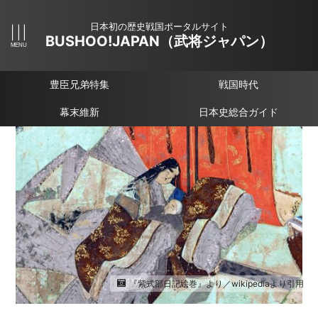
日本初の歴史戦国ポータルサイト
BUSHOO!JAPAN（武将ジャパン）
豊臣兄弟特集
戦国時代
幕末維新
日本史総合ガイド
『紫式部日記絵巻』より／wikipediaより引用