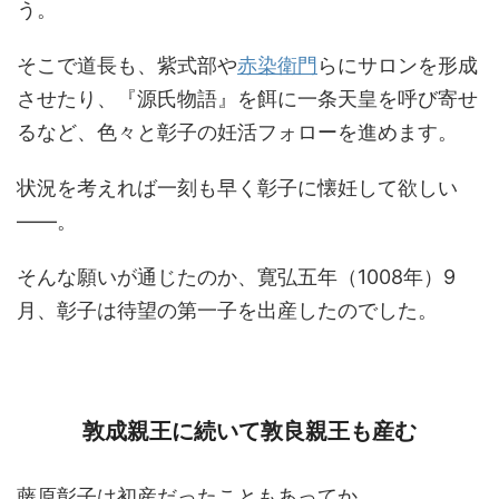
う。
そこで道長も、紫式部や
赤染衛門
らにサロンを形成
させたり、『源氏物語』を餌に一条天皇を呼び寄せ
るなど、色々と彰子の妊活フォローを進めます。
状況を考えれば一刻も早く彰子に懐妊して欲しい
――。
そんな願いが通じたのか、寛弘五年（1008年）9
月、彰子は待望の第一子を出産したのでした。
敦成親王に続いて敦良親王も産む
藤原彰子は初産だったこともあってか。