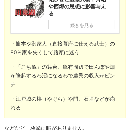
や西郷の思想に影響与え
る
続きを見る
・旗本や御家人（直接幕府に仕える武士）の
80％家を失くして路頭に迷う
・「こち亀」の舞台、亀有周辺で田んぼや畑
が隆起するわ沼になるわで農民の収入がピン
チ
・江戸城の櫓（やぐら）や門、石垣などが崩
れる
などなど、枚挙に暇がありません。