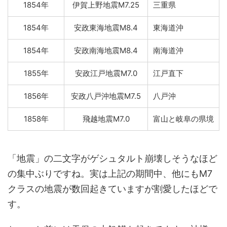
1854年
伊賀上野地震M7.25
三重県
1854年
安政東海地震M8.4
東海道沖
1854年
安政南海地震M8.4
南海道沖
1855年
安政江戸地震M7.0
江戸直下
1856年
安政八戸沖地震M7.5
八戸沖
1858年
飛越地震M7.0
富山と岐阜の県境
「地震」の二文字がゲシュタルト崩壊しそうなほど
の集中ぶりですね。実は上記の期間中、他にもM7
クラスの地震が数回起きていますが割愛したほどで
す。