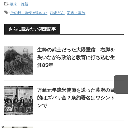
-
幕末・維新
-
その日、歴史が動いた
,
西郷どん
,
災害・事故
さらに読みたい関連記事
生粋の武士だった大隈重信｜右脚を
失いながら政治と教育に打ち込む生
涯85年
万延元年遣米使節を送った幕府の目
的はズバリ金？条約署名はワシント
ンで
×