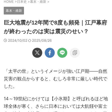
HOME
>
日本史
>
幕末・維新
>
幕末・維新
巨大地震が12年間で8度も頻発｜江戸幕府
が終わったのは実は震災のせい？
2024/10/02
2025/08/26
「太平の世」というイメージが強い江戸期――自然
災害の観点からすると、むしろ非常に厳しい時代で
した。
14～19世紀にかけては【小氷期】と呼ばれるほど地
球全体が寒く、さらに日本においては大飢饉や富士