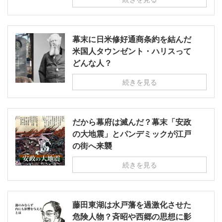
幕末に日米修好通商条約を結んだ
米国人タウンゼント・ハリスって
どんな人？
続きを見る
だから幕府は滅んだ？幕末「安政
の大地震」とパンデミックが江戸
の街へ来襲
続きを見る
藤田東湖は水戸藩を過激化させた
危険人物？斉昭や西郷の思想に影