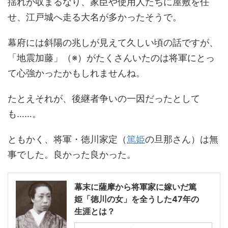
揺れが収まるなり、家臣や使用人たちに屋敷を任
せ、江戸城へ走る大名が多かったそうで。
幕府には斜陽の兆しが見えて久しい頃の話ですが、
「地震加藤」（※）がたくさんいたのは将軍にとっ
て心強かったかもしれませんね。
たとえそれが、後継者争いの一因だったとして
も……。
ともかく、将軍・徳川家定（
篤姫
の旦那さん）は無
事でした。良かった良かった。
幕末に薩摩から将軍家に嫁いだ篤
姫「徳川の女」を全うした47年の
生涯とは？