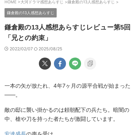
HOME
>
大河ドラマ感想あらすじ
>
鎌倉殿の13人感想あらすじ
>
鎌倉殿の13人感想あらすじ
鎌倉殿の13人感想あらすじレビュー第5回
「兄との約束」
2022/02/07
2025/08/25
一本の矢が放たれ、4年7ヶ月の源平合戦が始まった
――。
敵の邸に襲い掛かるのは頼朝配下の兵たち。暗闇の
中、槍や刀を持った者たちが激闘しています。
安達盛長
の声を受け、