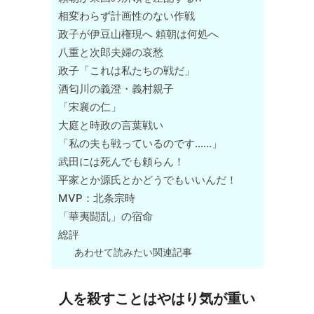
相変わらず計画性のない作戦
政子が伊豆山権現へ 頼朝は何処へ
八重と次郎夫婦の哀愁
政子「これは私たちの戦だ」
酒匂川の義澄・義村親子
「宋襄の仁」
大庭と時政の言葉戦い
「私の夫も戦っているのです……」
武田には死んでも頼らん！
平家とか源氏とかどうでもいいんだ！
MVP：北条宗時
「華夷闘乱」の宿命
総評
あわせて読みたい関連記事
人を殺すことはやはり気が重い