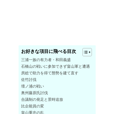
お好きな項目に飛べる目次
三浦一族の有力者・和田義盛
石橋山の戦いに参加できず畠山軍と遭遇
房総で助力を得て態勢を建て直す
佐竹討伐
壇ノ浦の戦い
奥州藤原氏討伐
合議制の発足と景時追放
比企能員の変
畠山重忠の乱