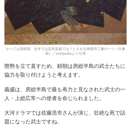
かつては源頼朝、近年では足利直義では？とされる神護寺三像の一つ（肖像
画）／wikipediaより引用
態勢を立て直すため、頼朝は房総半島の武士たちに
協力を取り付けようと考えます。
義盛は、房総半島で最も有力と見なされた武士の一
人・上総広常への使者を命じられました。
大河ドラマでは佐藤浩市さんが演じ、壮絶な死で話
題になった武士ですね。