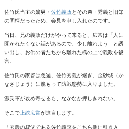
佐竹氏当主の嫡男・
佐竹義政
とその弟・秀義と旧知
の間柄だったため、会見を申し入れたのです。
当日、兄の義政だけがやって来ると、広常は「人に
聞かれたくない話があるので、少し離れよう」と誘
い出し、お供の者たちから離れた橋の上で義政を殺
害。
佐竹氏の家督は急遽、佐竹秀義が継ぎ、金砂城（か
なさじょう）に籠もって防戦態勢に入りました。
源氏軍が攻め寄せるも、なかなか押しきれない。
そこで
上総広常
が進言します。
「秀義の叔父である佐竹義季をこちら側に引き入