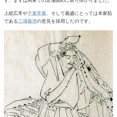
ず、まずは関東での足場固めに取り掛かりました。
上総広常や
千葉常胤
、そして義盛にとっては本家筋
である
三浦義澄
の意見を採用したのです。