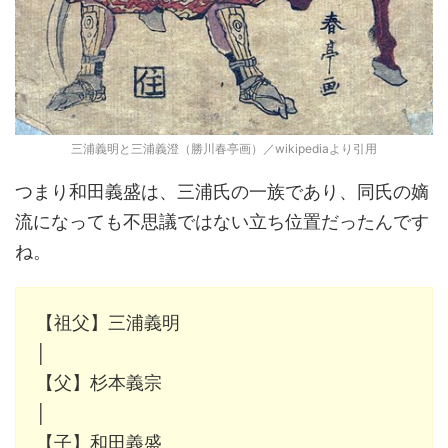
三浦義明と三浦義澄（勝川春亭画）／wikipediaより引用
つまり和田義盛は、三浦氏の一族であり、同氏の嫡
流になっても不思議ではない立ち位置だったんです
ね。
【祖父】三浦義明
│
【父】杉本義宗
│
【子】和田義盛