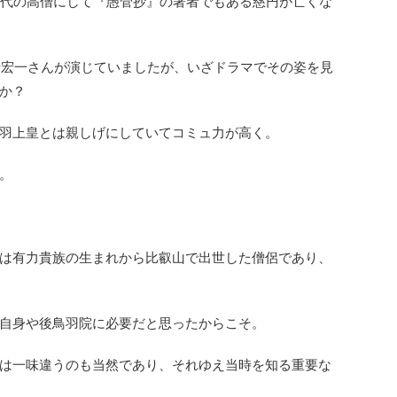
倉時代の高僧にして『愚管抄』の著者でもある慈円が亡くな
寺宏一さんが演じていましたが、いざドラマでその姿を見
か？
羽上皇とは親しげにしていてコミュ力が高く。
。
は有力貴族の生まれから比叡山で出世した僧侶であり、
自身や後鳥羽院に必要だと思ったからこそ。
は一味違うのも当然であり、それゆえ当時を知る重要な