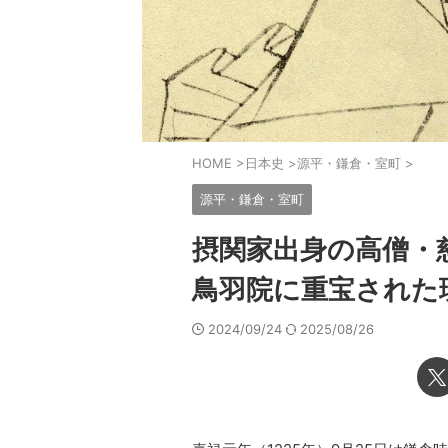
HOME
>
日本史
>
源平・鎌倉・室町
>
源平・鎌倉・室町
摂関家出身の高僧・
鳥羽院に重宝された
2024/09/24
2025/08/26