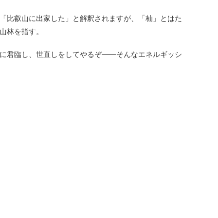
「比叡山に出家した」と解釈されますが、「杣」とはた
山林を指す。
に君臨し、世直しをしてやるぞ――そんなエネルギッシ