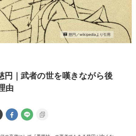
慈円／wikipediaより引用
慈円｜武者の世を嘆きながら後
理由