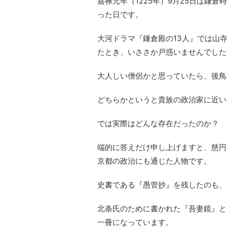
嘉禄元年（1225年）9月25日は鎌
った日です。
大河ドラマ『鎌倉殿の13人』では山
たとき、いささか戸惑いませんでした
大人しい僧侶かと思っていたら、後鳥
どちらかというと貴族の政治家に近い
では実際はどんな存在だったのか？
端的に答えだけ申し上げますと、慈円
京都の政治にも通じた人物です。
史書である『愚管抄』を残したのも、
北条氏のために書かれた『吾妻鏡』と
一冊になっています。