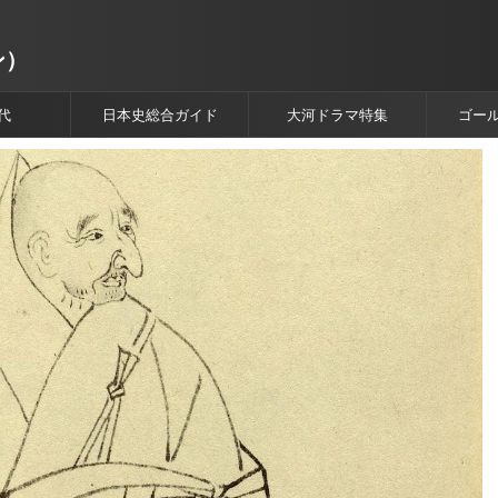
ン）
代
日本史総合ガイド
大河ドラマ特集
ゴー