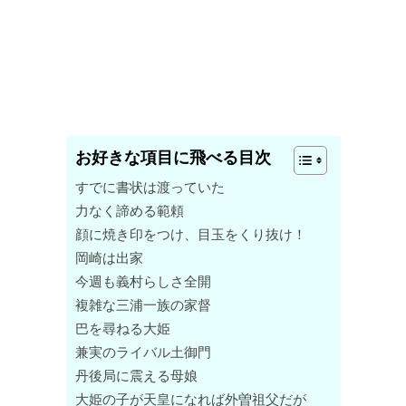
お好きな項目に飛べる目次
すでに書状は渡っていた
力なく諦める範頼
顔に焼き印をつけ、目玉をくり抜け！
岡崎は出家
今週も義村らしさ全開
複雑な三浦一族の家督
巴を尋ねる大姫
兼実のライバル土御門
丹後局に震える母娘
大姫の子が天皇になれば外曽祖父だが