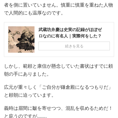
者を側に置いていません。慎重に慎重を重ねた人物
で人間的にも温厚なのです。
武蔵坊弁慶は史実の記録がほぼゼ
ロなのに有名人｜実際何をした？
続きを見る
しかし、範頼と康信が懸念していた書状はすでに頼
朝の手にありました。
広元が重々しく「ご自分が鎌倉殿になるつもりだ」
と頼朝に迫っています。
義時は眉間に皺を寄せつつ、混乱を収めるためだ！
と庇うのですが……。