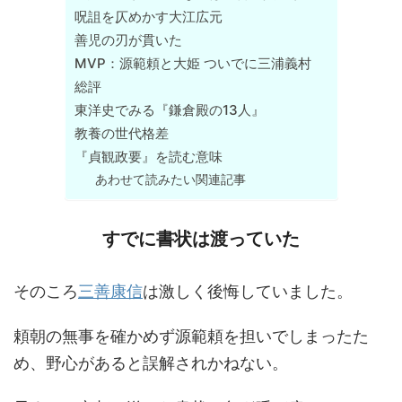
呪詛を仄めかす大江広元
善児の刃が貫いた
MVP：源範頼と大姫 ついでに三浦義村
総評
東洋史でみる『鎌倉殿の13人』
教養の世代格差
『貞観政要』を読む意味
あわせて読みたい関連記事
すでに書状は渡っていた
そのころ
三善康信
は激しく後悔していました。
頼朝の無事を確かめず源範頼を担いでしまったた
め、野心があると誤解されかねない。