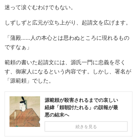
迷って涙ぐむわけでもない。
しずしずと広元が立ち上がり、起請文を広げます。
「蒲殿……人の本心とは思わぬところに現れるもの
ですなぁ」
範頼の書いた起請文には、源氏一門に忠義を尽く
す、御家人になるという内容です。しかし、署名が
「源範頼」でした。
源範頼が殺害されるまでの哀しい
経緯「頼朝討たれる」の誤報が最
悪の結末へ
続きを見る