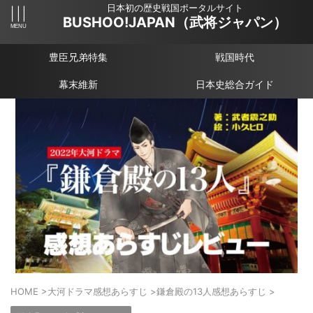
日本初の歴史戦国ポータルサイト
BUSHOO!JAPAN（武将ジャパン）
豊臣兄弟特集
戦国時代
幕末維新
日本史総合ガイド
HOME
>
大河ドラマ感想あらすじ
>
鎌倉殿の13人感想あらすじ
>