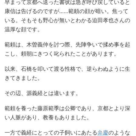
早まって京都へ送った書状は急ぎ呼び戻していると
康信は告げるのですが……範頼の顔が暗い。焦って
いる。そもそも野心が無いとわかる迫田孝也さんの
温厚な顔です。
範頼は、木曽義仲を討つ際、先陣争いで揉め事を起
こし、頼朝にきつく叱られたことがあります。
以来、石橋を叩いて渡る性格で、逆らわぬように生
きてきました。
その辺、源義経とは違います。
範頼を養った藤原範季は公卿であり、京都とより深
い人脈があり、教養もありました。
一方で義経にとっての子飼いにあたる
弁慶
のような