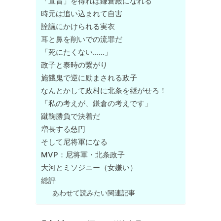
「宣旨」を得れば鎌倉殿になれる
時元は追い込まれて自害
詮議にかけられる実衣
耳と鼻を削いでの流罪だ
「死にたくない……」
政子と泰時の繋がり
施餓鬼で逆に励まされる政子
なんとかして政村に北条を継がせろ！
「私の考えが、鎌倉の考えです」
蹴鞠勝負で決着だ
増長する慈円
そして尼将軍になる
MVP：尼将軍・北条政子
大河とミソジニー（女嫌い）
総評
あわせて読みたい関連記事