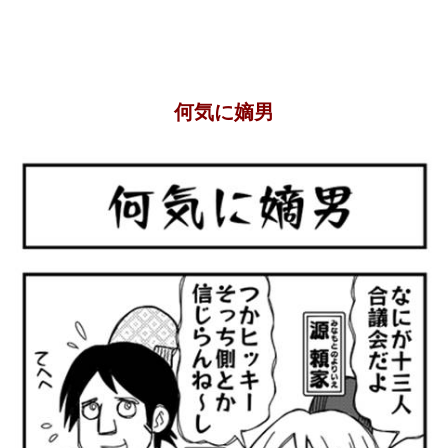
何気に嫡男