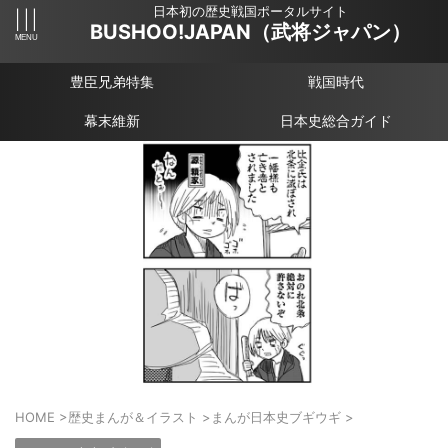
日本初の歴史戦国ポータルサイト
BUSHOO!JAPAN（武将ジャパン）
豊臣兄弟特集
戦国時代
幕末維新
日本史総合ガイド
HOME
>
歴史まんが＆イラスト
>
まんが日本史ブギウギ
>