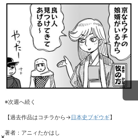
※次週へ続く
【過去作品はコチラから→
日本史ブギウギ
】
著者：アニィたかはし
×