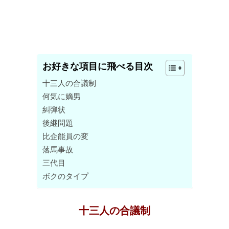
お好きな項目に飛べる目次
十三人の合議制
何気に嫡男
糾弾状
後継問題
比企能員の変
落馬事故
三代目
ボクのタイプ
十三人の合議制