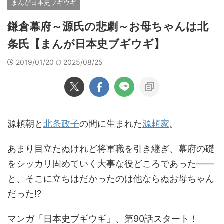
まんが日本史ブギウギ
鎌倉幕府～源氏の悲劇～お母ちゃんは北
条氏【まんが日本史ブギウギ】
2019/01/20
2025/08/25
源頼朝と
北条政子
の間に生まれた
源頼家
。
あまり目立たぬけれど将軍職を引き継ぎ、幕府の礎
をシッカリ固めていく大事な役どころであった――
と、そこに立ちはだかったのは他ならぬお母ちゃん
だった!?
マンガ「日本史ブギウギ」、第90話スタート！