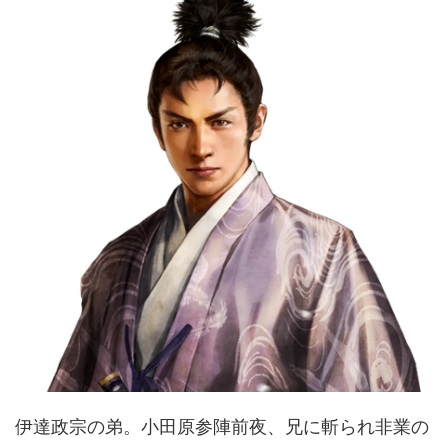
伊達政宗の弟。小田原参陣前夜、兄に斬られ非業の