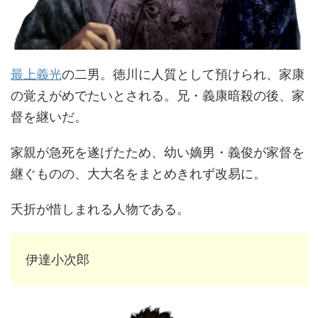
最上義光
の二男。徳川に人質として預けられ、家康
の覚えがめでたいとされる。兄・義康暗殺の後、家
督を継いだ。
家親が急死を遂げたため、幼い嫡男・義俊が家督を
継ぐものの、大大名をまとめきれず改易に。
夭折が惜しまれる人物である。
伊達小次郎