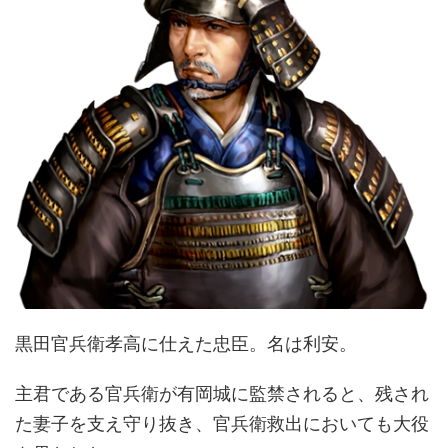
黒田官兵衛孝高に仕えた忠臣。名は利安。
主君である官兵衛が有岡城に監禁されると、残され
た妻子を支え守り抜き、官兵衛救出においても大役