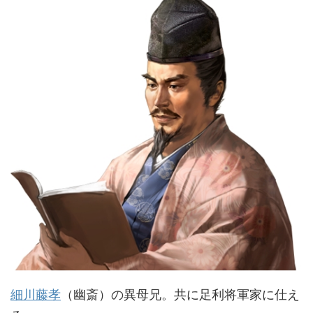
細川藤孝
（幽斎）の異母兄。共に足利将軍家に仕え