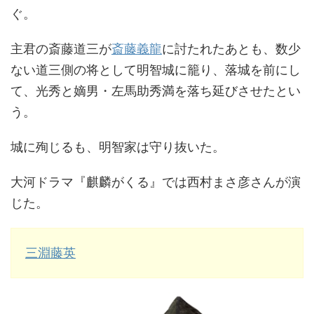
ぐ。
主君の斎藤道三が
斎藤義龍
に討たれたあとも、数少
ない道三側の将として明智城に籠り、落城を前にし
て、光秀と嫡男・左馬助秀満を落ち延びさせたとい
う。
城に殉じるも、明智家は守り抜いた。
大河ドラマ『麒麟がくる』では西村まさ彦さんが演
じた。
三淵藤英