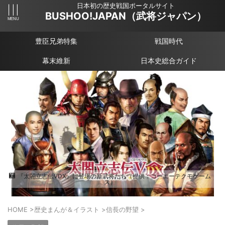
日本初の歴史戦国ポータルサイト
BUSHOO!JAPAN（武将ジャパン）
豊臣兄弟特集
戦国時代
幕末維新
日本史総合ガイド
『太閤立志伝ⅤDX』に登場の新武将たち（提供：コーエーテクモゲーム
ス）
HOME
>
歴史まんが＆イラスト
>
信長の野望
>