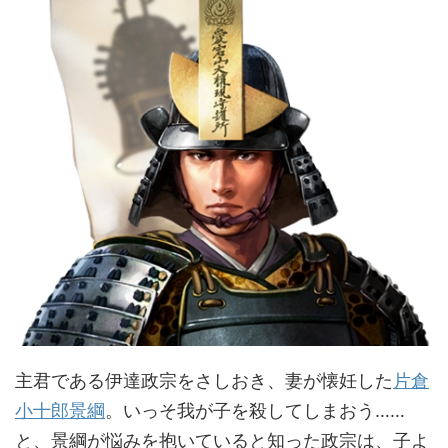
主君である伊達政宗をさしおき、妻が懐妊した
片倉
小十郎景綱
。いっそ我が子を殺してしまおう……
と、景綱が悩みを抱いていると知った政宗は、子よ