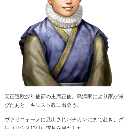
天正遣欧少年使節の主席正使。島津家により家が滅
びたあと、キリスト教に出会う。
ヴァリニャーノに見出されバチカンにまで赴き、グ
レゴリウス13世に謁見を果たした。