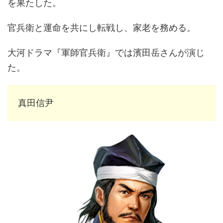
を果たした。
官兵衛と運命を共にし転戦し、家老を務める。
大河ドラマ『軍師官兵衛』では濱田岳さんが演じ
た。
真田信尹