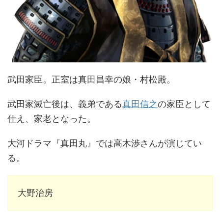
武田家臣。正室は真田昌幸の娘・村松殿。
武田家滅亡後は、義弟である
真田信之
の家臣として
仕え、家老となった。
大河ドラマ『真田丸』では高木渉さんが演じてい
る。
大野治房