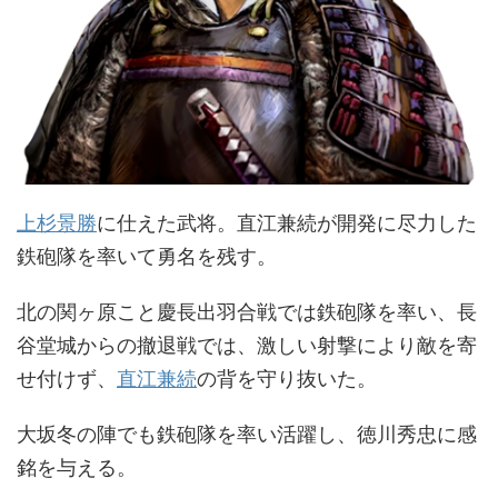
上杉景勝
に仕えた武将。直江兼続が開発に尽力した
鉄砲隊を率いて勇名を残す。
北の関ヶ原こと慶長出羽合戦では鉄砲隊を率い、長
谷堂城からの撤退戦では、激しい射撃により敵を寄
せ付けず、
直江兼続
の背を守り抜いた。
大坂冬の陣でも鉄砲隊を率い活躍し、徳川秀忠に感
銘を与える。