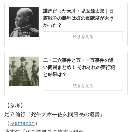
謙虚だった天才・児玉源太郎｜日
露戦争の勝利は彼の貢献度が大き
かった？
続きを見る
二・二六事件と五・一五事件の違
い簡易まとめ！ それぞれの実行犯
と結果は？
続きを見る
【参考】
足立倫行『死生天命―佐久間艇長の遺書』
（
→amazon
）
藤本仁『佐久間艇長の遺書と現代」』