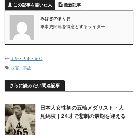
この記事を書いた人
最新記事
みはぎのまりお
軍事史関連を得意とするライター
-
明治・大正・昭和
-
災害・事故
さらに読みたい関連記事
日本人女性初の五輪メダリスト・人
見絹枝｜24才で悲劇の最期を迎える