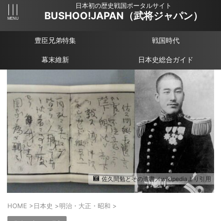
日本初の歴史戦国ポータルサイト
BUSHOO!JAPAN（武将ジャパン）
豊臣兄弟特集
戦国時代
幕末維新
日本史総合ガイド
佐久間勉とその遺書／wikipediaより引用
HOME
>
日本史
>
明治・大正・昭和
>