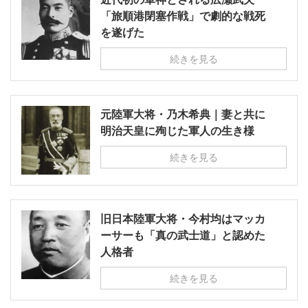
「旅順港閉塞作戦」で劇的な戦死
を遂げた
続きを見る
元陸軍大将・乃木希典｜妻と共に
明治天皇に殉じた軍人の生き様
続きを見る
旧日本陸軍大将・今村均はマッカ
ーサーも「真の武士道」と認めた
人格者
続きを見る