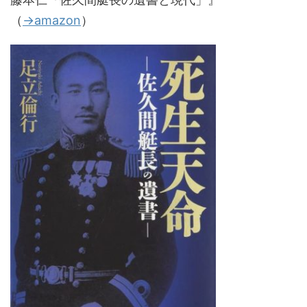
（
→amazon
）