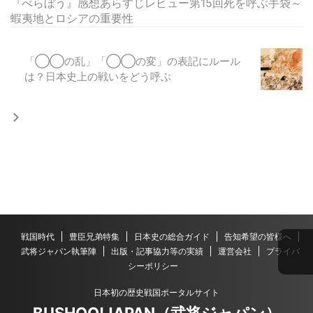
『べらぼう』感想あらすじレビュー第15回死を呼ぶ手袋～
蝦夷地とロシアの重要性
「◯◯の乱」「◯◯の変」の表記にルール
は？日本史上の戦いをどう呼ぶ
戦国時代
豊臣兄弟特集
日本史の総合ガイド
告知希望の皆様へ
武将ジャパン執筆陣
出版・記事協力等の実績
運営会社
プライバ
シーポリシー
日本初の歴史戦国ポータルサイト