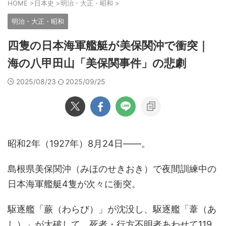
HOME
>
日本史
>
明治・大正・昭和
>
明治・大正・昭和
四隻の日本海軍艦艇が美保関沖で衝突｜
海の八甲田山「美保関事件」の悲劇
2025/08/23
2025/09/25
昭和2年（1927年）8月24日――。
島根県美保関沖（みほのせきおき）で夜間訓練中の
日本海軍艦艇4隻が次々に衝突。
駆逐艦「蕨（わらび）」が沈没し、駆逐艦「葦（あ
し）」が大破して、死者・行方不明者あわせて119