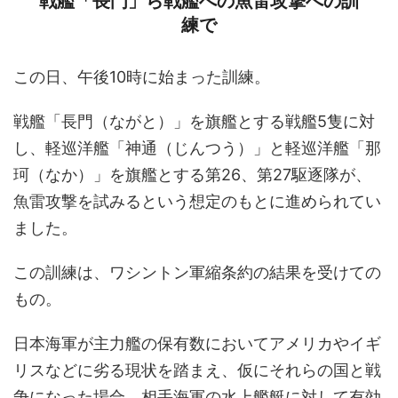
戦艦「長門」ら戦艦への魚雷攻撃への訓
練で
この日、午後10時に始まった訓練。
戦艦「長門（ながと）」を旗艦とする戦艦5隻に対
し、軽巡洋艦「神通（じんつう）」と軽巡洋艦「那
珂（なか）」を旗艦とする第26、第27駆逐隊が、
魚雷攻撃を試みるという想定のもとに進められてい
ました。
この訓練は、ワシントン軍縮条約の結果を受けての
もの。
日本海軍が主力艦の保有数においてアメリカやイギ
リスなどに劣る現状を踏まえ、仮にそれらの国と戦
争になった場合、相手海軍の水上艦艇に対して有効