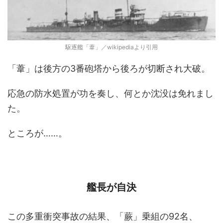
駆逐艦「葦」／wikipediaより引用
「葦」は後方の3番砲塔から後ろが切断され大破。
応急の防水処置が功を奏し、何とか沈没は免れまし
た。
ところが……。
艦長が自決
この多重衝突事故の結果、「蕨」乗組の92名、