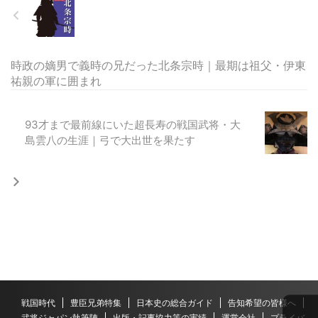
時政の嫡男で義時の兄だった北条宗時｜最期は祖父・伊東
祐親の軍に囲まれ
93才まで最前線にいた超長寿の戦国武将・大
島雲八の生涯｜弓で大出世を果たす
戦国時代
豊臣兄弟特集
日本史の総合ガイド
告知希望の皆様へ
武将ジャパン執筆陣
出版・記事協力等の実績
運営会社
プライバ