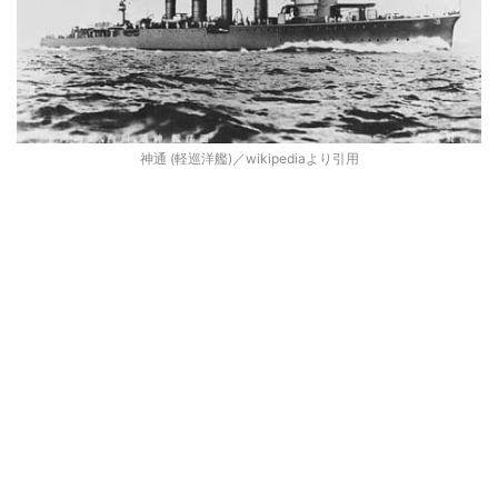
神通 (軽巡洋艦)／wikipediaより引用