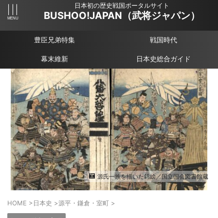
日本初の歴史戦国ポータルサイト
BUSHOO!JAPAN（武将ジャパン）
豊臣兄弟特集
戦国時代
幕末維新
日本史総合ガイド
源氏一族を描いた錦絵／国立国会図書館蔵
HOME
>
日本史
>
源平・鎌倉・室町
>