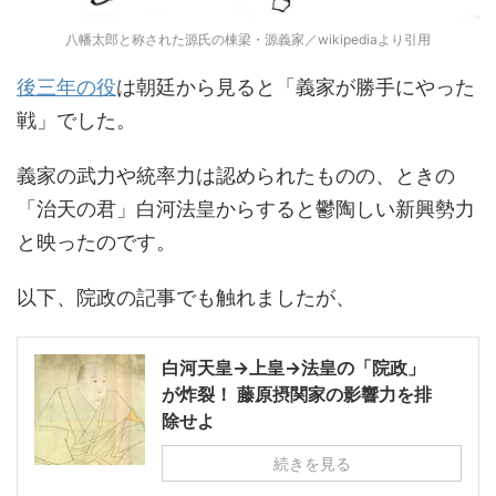
八幡太郎と称された源氏の棟梁・源義家／wikipediaより引用
後三年の役
は朝廷から見ると「義家が勝手にやった
戦」でした。
義家の武力や統率力は認められたものの、ときの
「治天の君」白河法皇からすると鬱陶しい新興勢力
と映ったのです。
以下、院政の記事でも触れましたが、
白河天皇→上皇→法皇の「院政」
が炸裂！ 藤原摂関家の影響力を排
除せよ
続きを見る