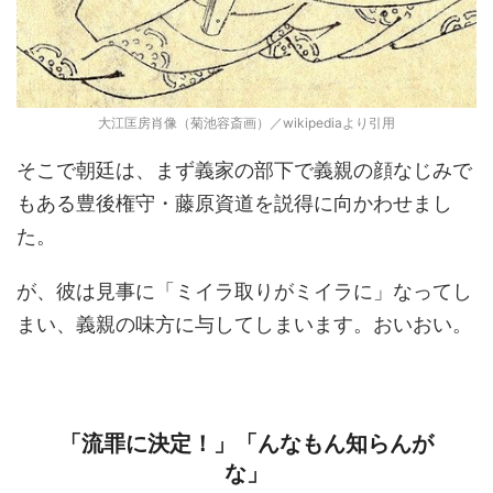
大江匡房肖像（菊池容斎画）／wikipediaより引用
そこで朝廷は、まず義家の部下で義親の顔なじみで
もある豊後権守・藤原資道を説得に向かわせまし
た。
が、彼は見事に「ミイラ取りがミイラに」なってし
まい、義親の味方に与してしまいます。おいおい。
「流罪に決定！」「んなもん知らんが
な」