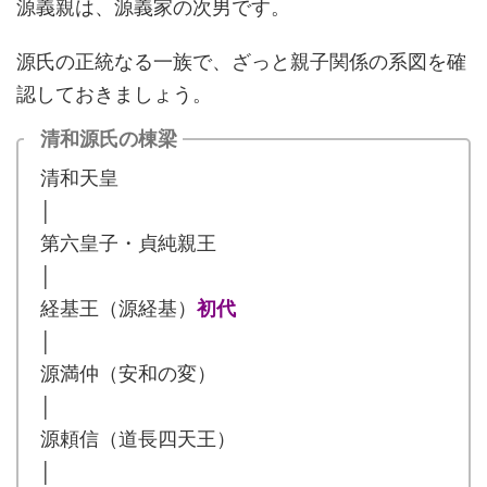
源義親は、源義家の次男です。
源氏の正統なる一族で、ざっと親子関係の系図を確
認しておきましょう。
清和源氏の棟梁
清和天皇
│
第六皇子・貞純親王
│
経基王（源経基）
初代
│
源満仲（安和の変）
│
源頼信（道長四天王）
│