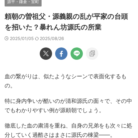
源平・鎌倉・室町
頼朝の曽祖父・源義親の乱が平家の台頭
を招いた？暴れん坊源氏の所業
2025/01/05
2025/08/26
血の繋がりは、似たようなシーンで表面化するも
の。
特に身内争いが酷いのが清和源氏の面々で、その中
でもわかりやすい例が源頼朝でしょう。
徹底した血の粛清を重ね、自身の兄弟をも次々に処
分していく過酷さはまさに源氏の棟梁――。