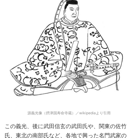
源義光像（摂津国寿命寺蔵）／wikipediaより引用
この義光、後に武田信玄の武田氏や、関東の佐竹
氏、東北の南部氏など、各地で興った名門武家の