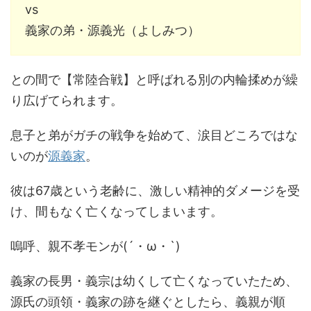
vs
義家の弟・源義光（よしみつ）
との間で【常陸合戦】と呼ばれる別の内輪揉めが繰
り広げてられます。
息子と弟がガチの戦争を始めて、涙目どころではな
いのが
源義家
。
彼は67歳という老齢に、激しい精神的ダメージを受
け、間もなく亡くなってしまいます。
嗚呼、親不孝モンが(´・ω・`)
義家の長男・義宗は幼くして亡くなっていたため、
源氏の頭領・義家の跡を継ぐとしたら、義親が順