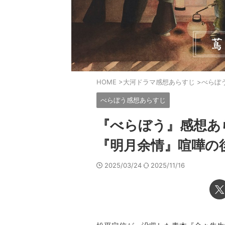
HOME
>
大河ドラマ感想あらすじ
>
べらぼ
べらぼう感想あらすじ
『べらぼう』感想あ
『明月余情』喧嘩の
2025/03/24
2025/11/16