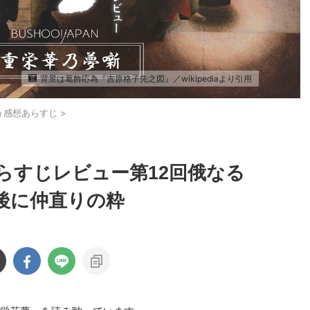
背景は葛飾応為『吉原格子先之図』／wikipediaより引用
う感想あらすじ
>
らすじレビュー第12回俄なる
後に仲直りの粋