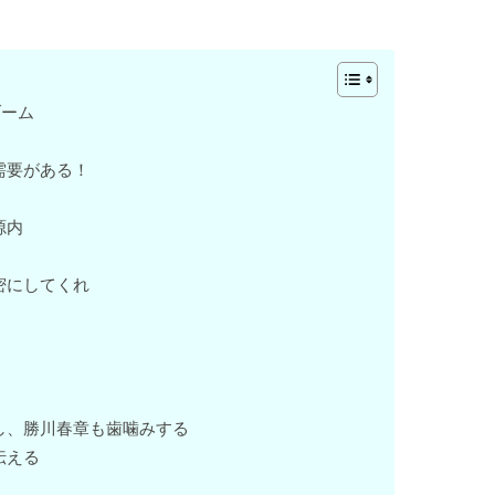
ブーム
需要がある！
源内
密にしてくれ
し、勝川春章も歯噛みする
伝える