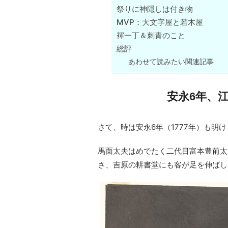
祭りに神隠しは付き物
MVP：大文字屋と若木屋
褌一丁＆刺青のこと
総評
あわせて読みたい関連記事
安永6年、
さて、時は安永6年（1777年）も明
馬面太夫はめでたく二代目富本豊前太
さ、吉原の耕書堂にも客が足を伸ばし