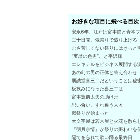
お好きな項目に飛べる目次
安永6年、江戸は富本節と青本
三十日間、俄祭りで盛り上げる
むさ苦しくない祭りにはきっと
“宝暦の色男”こと平沢様
エレキテルをビジネス展開する
あの幻の男の正体と答え合わせ
朋誠堂喜三二だということは秘
板挟みになった喜三二は…
富本豊前太夫の助け舟
思い合い、すれ違う人々
俄祭りが始まった
大文字屋は若木屋と火花を散ら
『明月余情』が祭りの賑わいを
隔てを忘れて歌い踊る最終日