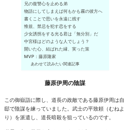
兄の復讐心を止める弟
物語にしてしまえば何もかも霧の彼方へ
書くことで思いを永遠に残す
惟規、禁忌を犯す恋をする
少女誘拐をする光る君は「無分別」だ
中宮様はどのような人でしょう？
開いた心、結ばれた縁、実った策
MVP：藤原隆家
あわせて読みたい関連記事
藤原伊周の陰謀
この御嶽詣に際し、道長の政敵である藤原伊周は自
邸で陰謀を練っていました。武士の平致頼（むねよ
り）を派遣し、道長暗殺を狙っているのです。