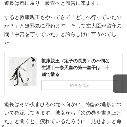
道長は都に戻り、藤壺へと報告に来ます。
すると敦康親王もやってきて「どこへ行っていたの
か？」と無邪気に尋ねます。そして左大臣が留守の
間「中宮を守っていた」と誇らしげに言うのでし
た。
敦康親王（定子の長男）の不憫な
生涯｜一条天皇の第一皇子は二十
歳で散る
続きを見る
道長はその後まひろの元へ向かい、物語の進捗につ
いて確認してきます。彼女から「次の巻を書き上げ
た」と聞くと、疲れているだろうに「見せよ」と命
×