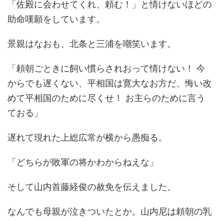
「佐殿に会わせてくれ、頼む！」と情けないほどの
助命嘆願をしています。
景親はなおも、北条と三浦を嘲笑います。
「頼朝ごときに飼い慣らされおって情けない！ 今
からでも遅くない、平相国は寛大なお方だ、悔い改
めて平相国のために尽くせ！ お主らのために言う
ておる」
遅れて現れた上総広常が横から愚痴る。
「どちらが敗軍の将かわからねえな」
そして山内首藤経俊の赦免を伝えました。
なんでも母親が泣きついたとか。山内尼は頼朝の乳