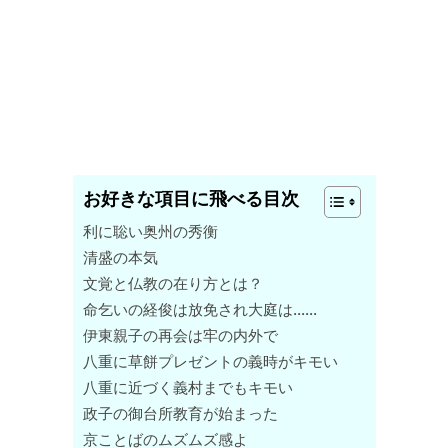
お好きな項目に飛べる目次
利に聡い奥州の秀衡
清盛の本気
文覚と仏教の在り方とは？
命乞いの経俊は放免され大庭は……
伊東親子の再会は牢の内外で
八重に草餅プレゼントの義時がキモい
八重に近づく義村までもキモい
政子の御台所教育が始まった
京ことばのムズムズ感よ