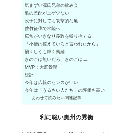
気まずい源氏兄弟の飲み会
亀の差配がエゲツない
政子に対しても攻撃的な亀
佐竹征伐で常陸へ
広常がいきなり義政を斬り捨てる
「小僧は控えていろと言われたから」
禍々しくも輝く義経
きのこは無いだろ、きのこは……
MVP：大庭景親
総評
今年は広報のセンスがいい
今年は「うるさい人たち」の評価も高い
あわせて読みたい関連記事
利に聡い奥州の秀衡