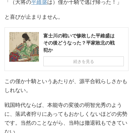
「（大将の
平維盛
は）僅か十騎で逃げ帰った！」
と喜びが止まりません。
富士川の戦いで惨敗した平維盛は
その後どうなった？平家敗北の戦
犯か
続きを見る
この僅か十騎というあたりが、源平合戦らしさかも
しれない。
戦国時代ならば、本能寺の変後の明智光秀のよう
に、落武者狩りにあってもおかしくないほどの劣勢
です。当然のことながら、当時は撤退戦もできてい
ない。