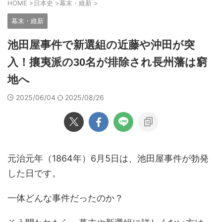
HOME
>
日本史
>
幕末・維新
>
幕末・維新
池田屋事件で新選組の近藤や沖田が突
入！攘夷派の30名が排除され長州藩は窮
地へ
2025/06/04
2025/08/26
元治元年（1864年）6月5日は、池田屋事件が勃発
した日です。
一体どんな事件だったのか？