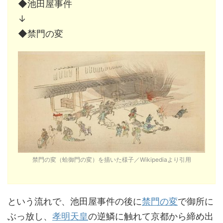
◆池田屋事件
↓
◆禁門の変
禁門の変（蛤御門の変）を描いた様子／Wikipediaより引用
という流れで、池田屋事件の後に
禁門の変
で御所に
ぶっ放し、
孝明天皇
の逆鱗に触れて京都から締め出