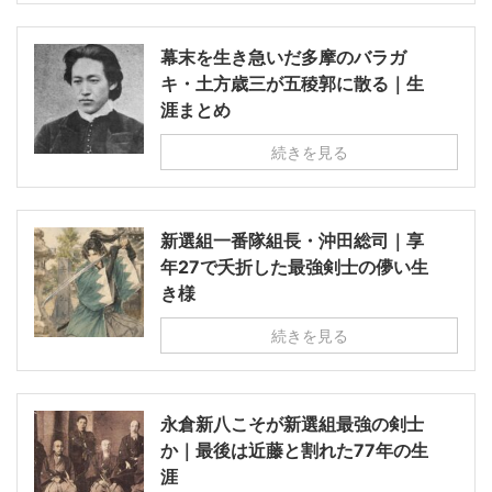
幕末を生き急いだ多摩のバラガ
キ・土方歳三が五稜郭に散る｜生
涯まとめ
続きを見る
新選組一番隊組長・沖田総司｜享
年27で夭折した最強剣士の儚い生
き様
続きを見る
永倉新八こそが新選組最強の剣士
か｜最後は近藤と割れた77年の生
涯