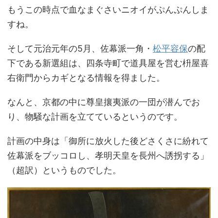
もうこの時点で血なまぐさいニオイがぷんぷんしま
すね。
そして元治元年の5月、佐幕派一角・
松平容保
の配
下である新選組は、四条寺町で道具屋を営む枡屋喜
右衛門からカギとなる情報を得ました。
なんと、京都の中に尊皇攘夷派の一団が潜んでお
り、物騒な計画を立てているというのです。
計画の中身は「御所に放火した後どさくさに紛れて
佐幕派をブッコロし、孝明天皇を長州へ誘拐する」
（超訳）というものでした。