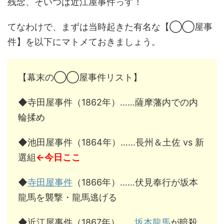
残念、そいつは近江屋事件っす！
てなわけで、まずは当時起きた有名な【◯◯屋事
件】を以下にマトメておきましょう。
【幕末の◯◯屋事件リスト】
◆寺田屋事件（1862年）……薩摩藩内での内
輪揉め
◆池田屋事件（1864年）……長州＆土佐 vs 新
選組
←今日ここ
◆
寺田屋事件
（1866年）……伏見奉行が坂本
龍馬を襲撃・龍馬逃げる
◆近江屋事件（1867年）……
坂本龍馬
が暗殺