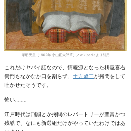
孝明天皇（1902年 小山正太郎筆）／wikipediaより引用
これだけヤバイ話なので、情報源となった枡屋喜右
衛門もなかなか口を割らず、
土方歳三
が拷問をして
吐かせたそうです。
怖い……。
江戸時代は刑罰とか拷問のレパートリーが豊富かつ
残酷で、なにも新選組だけがやっていたわけではあ