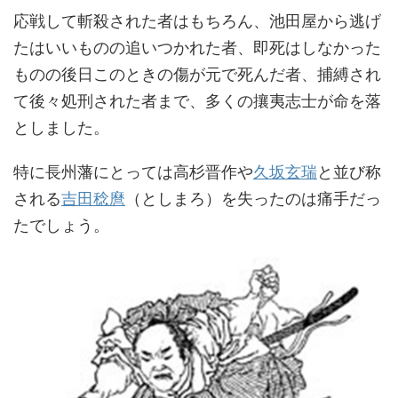
応戦して斬殺された者はもちろん、池田屋から逃げ
たはいいものの追いつかれた者、即死はしなかった
ものの後日このときの傷が元で死んだ者、捕縛され
て後々処刑された者まで、多くの攘夷志士が命を落
としました。
特に長州藩にとっては高杉晋作や
久坂玄瑞
と並び称
される
吉田稔麿
（としまろ）を失ったのは痛手だっ
たでしょう。