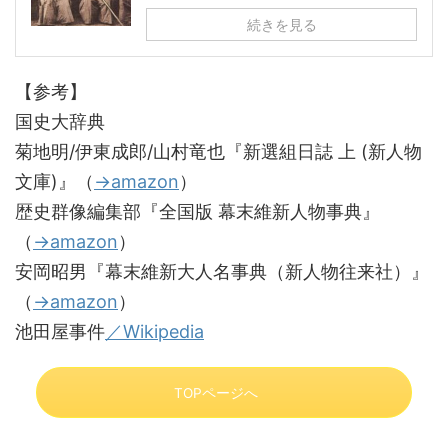
続きを見る
【参考】
国史大辞典
菊地明/伊東成郎/山村竜也『新選組日誌 上 (新人物
文庫)』（
→amazon
）
歴史群像編集部『全国版 幕末維新人物事典』
（
→amazon
）
安岡昭男『幕末維新大人名事典（新人物往来社）』
（
→amazon
）
池田屋事件
／Wikipedia
TOPページへ