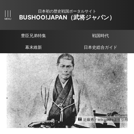
日本初の歴史戦国ポータルサイト
BUSHOO!JAPAN（武将ジャパン）
豊臣兄弟特集
戦国時代
幕末維新
日本史総合ガイド
近藤勇／wikipediaより引用