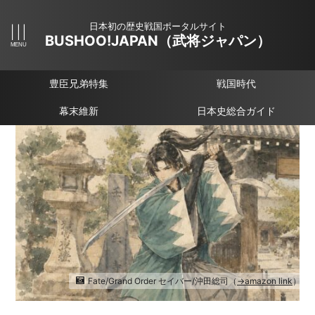
日本初の歴史戦国ポータルサイト
BUSHOO!JAPAN（武将ジャパン）
豊臣兄弟特集
戦国時代
幕末維新
日本史総合ガイド
Fate/Grand Order セイバー/沖田総司（
→amazon link
）