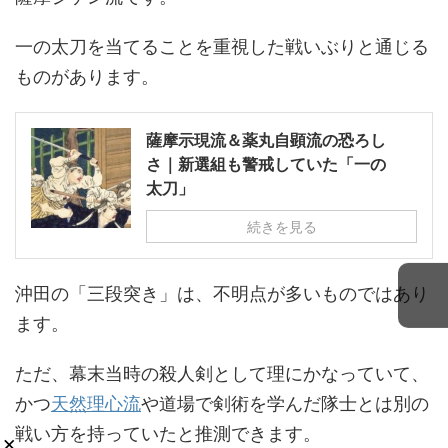
一の太刀を当てることを重視した戦いぶりと通じる
ものがあります。
薩摩示現流＆薬丸自顕流の恐ろし
さ｜新選組も警戒していた「一の
太刀」
続きを見る
沖田の「三段突き」は、不明点が多いものではあり
ます。
ただ、幕末当時の殺人剣として理にかなっていて、
かつ
天然理心流
や道場で剣術を学んだ隊士とは別の
戦い方を持っていたと推測できます。
×