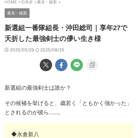
HOME
>
日本史
>
幕末・維新
>
幕末・維新
新選組一番隊組長・沖田総司｜享年27で
夭折した最強剣士の儚い生き様
2025/05/29
2025/08/25
新選組の最強剣士は誰か？
その候補を挙げると、歳若く「ともかく強かった」
とされるのが彼ら……。
◆永倉新八