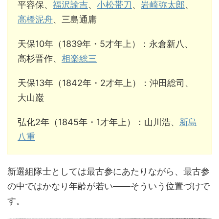
平容保、
福沢諭吉
、
小松帯刀
、
岩崎弥太郎
、
高橋泥舟
、三島通庸
天保10年（1839年・5才年上）：永倉新八、
高杉晋作、
相楽総三
天保13年（1842年・2才年上）：沖田総司、
大山巌
弘化2年（1845年・1才年上）：山川浩、
新島
八重
新選組隊士としては最古参にあたりながら、最古参
の中ではかなり年齢が若い――そういう位置づけで
す。