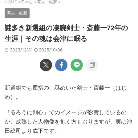
HOME
>
日本史
>
幕末・維新
>
幕末・維新
謎多き新選組の凄腕剣士・斎藤一72年の
生涯｜その魂は会津に眠る
2023/12/31
2025/10/06
新選組でも屈指の、謎めいた剣士・斎藤一（はじ
め）。
『るろうに剣心』でのイメージが影響しているの
か、成熟した人物像を抱く方もおりますが、実は沖
田総司より歳下です。