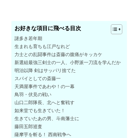
お好きな項目に飛べる目次
謎多き若年期
生まれも育ちも江戸なれど
力士との乱闘事件は斎藤の腹痛がキッカケ
新選組最強三剣士の一人、小野派一刀流を学んだか
明治以降 剣はサッパリ捨てた
スパイとしての斎藤一
天満屋事件であわや！の一幕
鳥羽・伏見の戦い
山口二郎隊長、北へと奮戦す
如来堂でも生きていた！
生きていたあの男、斗南藩士に
藤田五郎巡査
薩摩芋を斬る！ 西南戦争へ