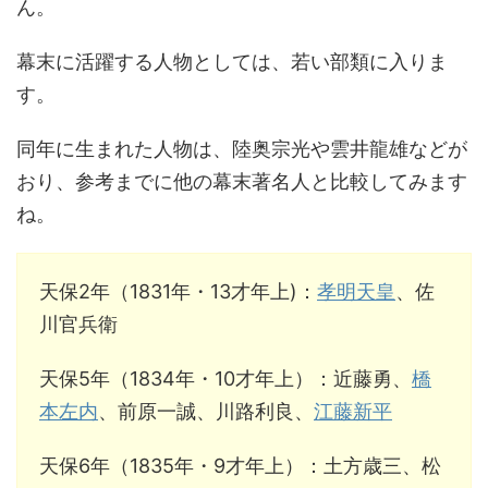
ん。
幕末に活躍する人物としては、若い部類に入りま
す。
同年に生まれた人物は、陸奥宗光や雲井龍雄などが
おり、参考までに他の幕末著名人と比較してみます
ね。
天保2年（1831年・13才年上)：
孝明天皇
、佐
川官兵衛
天保5年（1834年・10才年上）：近藤勇、
橋
本左内
、前原一誠、川路利良、
江藤新平
天保6年（1835年・9才年上）：土方歳三、松