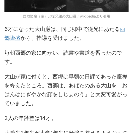
西郷隆盛（左）と従兄弟の大山巌／wikipediaより引用
6才になった大山巌は、同じ郷中で従兄にあたる
西
郷隆盛
から、指導を受けました。
毎朝西郷の家に向かい、読書や書道を習ったので
す。
大山が家に付くと、西郷は早朝の日課であった座禅
を終えたところ。西郷は、あばたのある大山を「お
はんはにぎやかな顔をしじぁのう」と大変可愛がっ
ていました。
2人の年齢差は14才。
大学生2年生が小学1年生に勉強を教えるようなもの