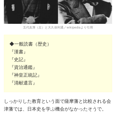
五代友厚（左）と大久保利通／wikipediaより引用
◆一般読書（歴史）
『漢書』
『史記』
『資治通鑑』
『神皇正統記』
『清献遺言』
しっかりした教育という面で薩摩藩と比較される会
津藩では、日本史を学ぶ機会がなかったそうで。