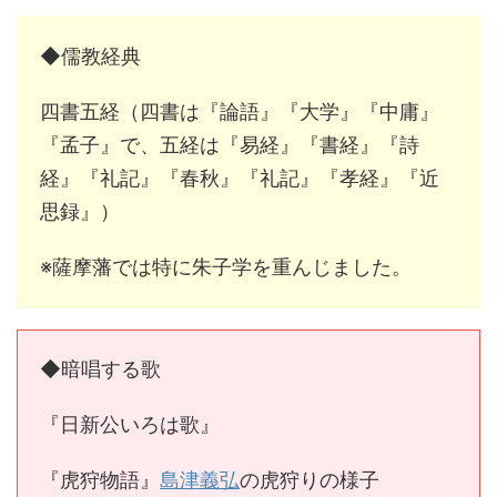
◆儒教経典
四書五経（四書は『論語』『大学』『中庸』
『孟子』で、五経は『易経』『書経』『詩
経』『礼記』『春秋』『礼記』『孝経』『近
思録』）
※薩摩藩では特に朱子学を重んじました。
◆暗唱する歌
『日新公いろは歌』
『虎狩物語』
島津義弘
の虎狩りの様子