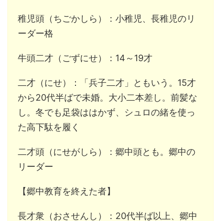
稚児頭（ちごかしら）：小稚児、長稚児のリ
ーダー格
牛頭二才（ごずにせ）：14～19才
二才（にせ）：「兵子二才」ともいう。15才
から20代半ばで未婚。大小二本差し。前髪な
し。冬でも足袋ははかず、シュロの緒を使っ
た高下駄を履く
二才頭（にせがしら）：郷中頭とも。郷中の
リーダー
【郷中教育を終えた者】
長才衆（おさせんし）：20代半ば以上、郷中