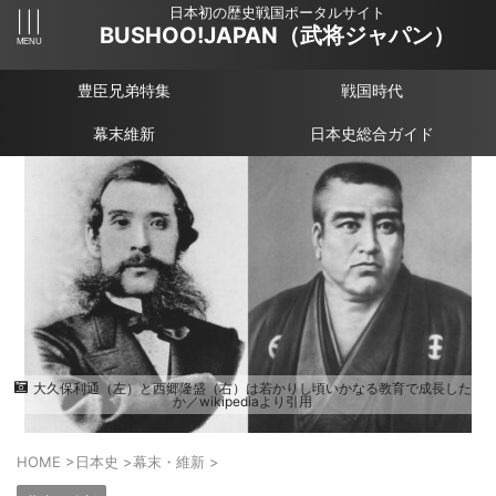
日本初の歴史戦国ポータルサイト
BUSHOO!JAPAN（武将ジャパン）
豊臣兄弟特集
戦国時代
幕末維新
日本史総合ガイド
大久保利通（左）と西郷隆盛（右）は若かりし頃いかなる教育で成長した
か／wikipediaより引用
HOME
>
日本史
>
幕末・維新
>