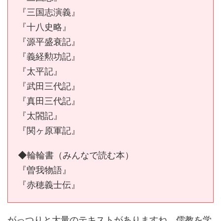
『三国志演義』
『十八史略』
『源平盛衰記』
『義経勲功記』
『太平記』
『武田三代記』
『真田三代記』
『太閤記』
『関ヶ原軍記』
◆輪輪書（みんなで読む本）
『曽我物語』
『赤穂義士伝』
がっつりと大量のテキストがありますね。儒教を学