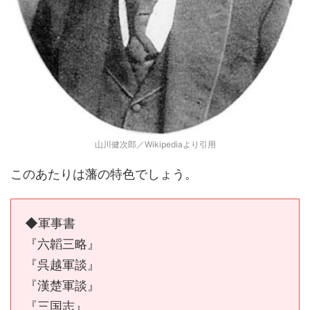
山川健次郎／Wikipediaより引用
このあたりは藩の特色でしょう。
◆軍事書
『六韜三略』
『呉越軍談』
『漢楚軍談』
『三国志』