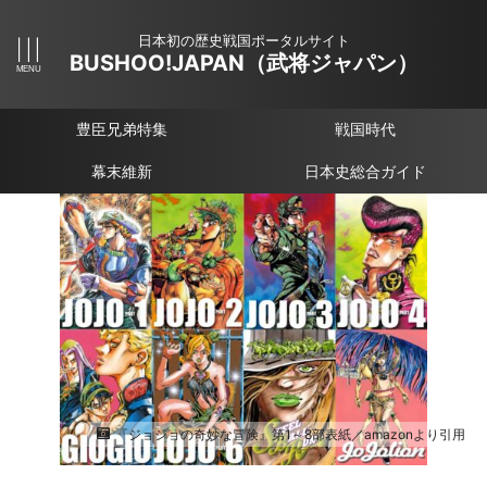
日本初の歴史戦国ポータルサイト
BUSHOO!JAPAN（武将ジャパン）
豊臣兄弟特集
戦国時代
幕末維新
日本史総合ガイド
『ジョジョの奇妙な冒険』第1～8部表紙／amazonより引用