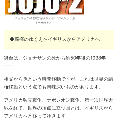
ジョジョの奇妙な冒険第2部Kindleカラー版
（
→amazon
）
◆覇権のゆくえ〜イギリスからアメリカへ
舞台は、ジョナサンの死から約50年後の1938年
――。
祖父から孫という時間移動ですが、これは世界の覇
権移動という点でも興味深いものがあります。
アメリカ独立戦争、ナポレオン戦争、第一次世界大
戦を経て、世界の頂点に立つ国とは、イギリスから
アメリカへと移ってゆきます。