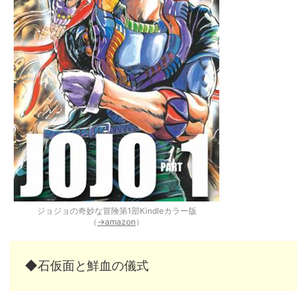
ジョジョの奇妙な冒険第1部Kindleカラー版
（
→amazon
）
◆石仮面と鮮血の儀式