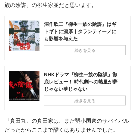
族の陰謀』の柳生家並だと思います。
深作欣二『柳生一族の陰謀』はギ
トギトに濃厚｜タランティーノに
も影響を与えた
続きを見る
NHKドラマ『柳生一族の陰謀』徹
底レビュー！ 時代劇への熱量が夢
じゃない夢じゃない
続きを見る
『真田丸』の真田家は、まだ弱小国衆のサバイバル
だったからここまで酷くはありませんでした。