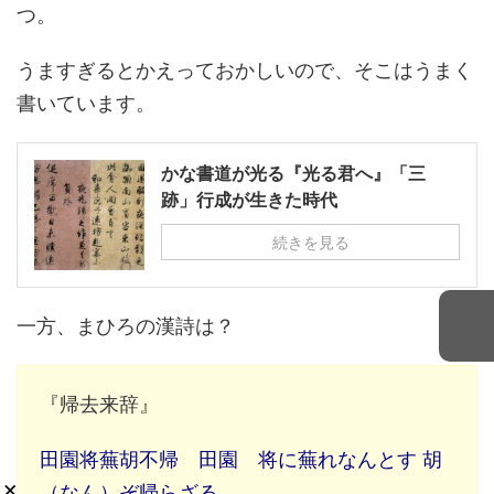
つ。
うますぎるとかえっておかしいので、そこはうまく
書いています。
かな書道が光る『光る君へ』「三
跡」行成が生きた時代
続きを見る
一方、まひろの漢詩は？
『帰去来辞』
田園将蕪胡不帰 田園 将に蕪れなんとす 胡
×
（なん）ぞ帰らざる