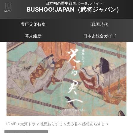
日本初の歴史戦国ポータルサイト
BUSHOO!JAPAN（武将ジャパン）
豊臣兄弟特集
戦国時代
幕末維新
日本史総合ガイド
HOME
>
大河ドラマ感想あらすじ
>
光る君へ感想あらすじ
>