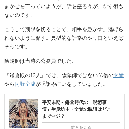
まかせを言っていようが、話を盛ろうが、なす術も
ないのです。
こうして期限を切ることで、相手を急かす。逃げら
れないように脅す。典型的な計略のやり口といえば
そうです。
陰陽師は当時の公務員でした。
『鎌倉殿の13人』では、陰陽師ではない仏僧の
文覚
やら
阿野全成
が呪詛や占いをしていました。
平安末期～鎌倉時代の「呪術事
情」生臭坊主・文覚の呪詛はどこ
までマジ？
続きを見る