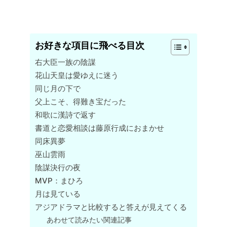
お好きな項目に飛べる目次
右大臣一族の陰謀
花山天皇は愛ゆえに迷う
同じ月の下で
父上こそ、得難き宝だった
和歌に漢詩で返す
書道と恋愛相談は藤原行成におまかせ
同床異夢
巫山雲雨
陰謀決行の夜
MVP：まひろ
月は見ている
アジアドラマと比較すると答えが見えてくる
あわせて読みたい関連記事