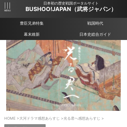
日本初の歴史戦国ポータルサイト
BUSHOO!JAPAN（武将ジャパン）
豊臣兄弟特集
戦国時代
幕末維新
日本史総合ガイド
HOME
>
大河ドラマ感想あらすじ
>
光る君へ感想あらすじ
>