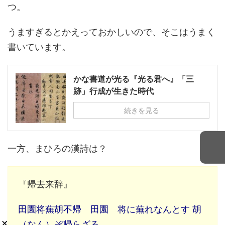
つ。
うますぎるとかえっておかしいので、そこはうまく
書いています。
かな書道が光る『光る君へ』「三
跡」行成が生きた時代
続きを見る
一方、まひろの漢詩は？
『帰去来辞』
田園将蕪胡不帰 田園 将に蕪れなんとす 胡
×
（なん）ぞ帰らざる