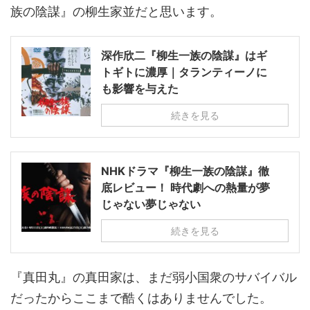
族の陰謀』の柳生家並だと思います。
深作欣二『柳生一族の陰謀』はギ
トギトに濃厚｜タランティーノに
も影響を与えた
続きを見る
NHKドラマ『柳生一族の陰謀』徹
底レビュー！ 時代劇への熱量が夢
じゃない夢じゃない
続きを見る
『真田丸』の真田家は、まだ弱小国衆のサバイバル
だったからここまで酷くはありませんでした。