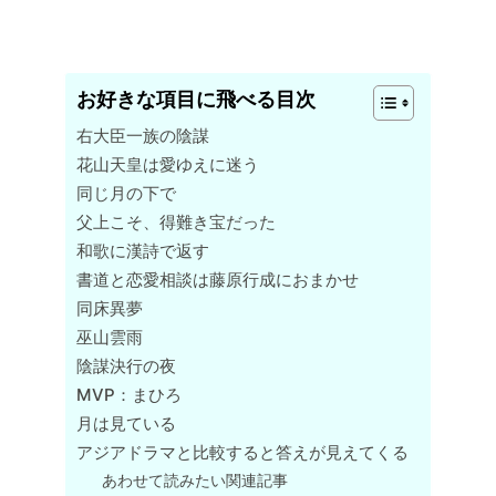
お好きな項目に飛べる目次
右大臣一族の陰謀
花山天皇は愛ゆえに迷う
同じ月の下で
父上こそ、得難き宝だった
和歌に漢詩で返す
書道と恋愛相談は藤原行成におまかせ
同床異夢
巫山雲雨
陰謀決行の夜
MVP：まひろ
月は見ている
アジアドラマと比較すると答えが見えてくる
あわせて読みたい関連記事