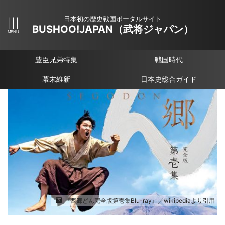
日本初の歴史戦国ポータルサイト
BUSHOO!JAPAN（武将ジャパン）
豊臣兄弟特集
戦国時代
幕末維新
日本史総合ガイド
『西郷どん完全版第壱集Blu-ray』／wikipediaより引用