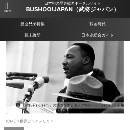
日本初の歴史戦国ポータルサイト
BUSHOO!JAPAN（武将ジャパン）
豊臣兄弟特集
戦国時代
幕末維新
日本史総合ガイド
「I have a dream.」の演説をするキング牧師／wikipediaより引用
HOME
>
世界史
>
アメリカ
>