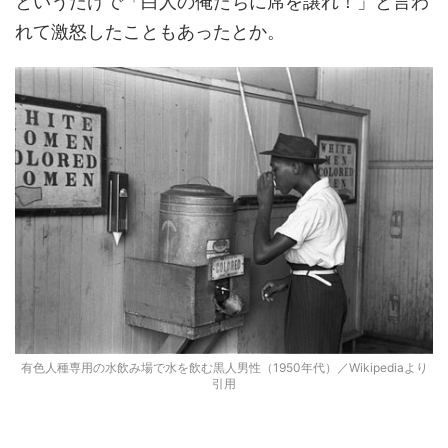
というだけで「白人の俺たちに席を譲れ！」と言わ
れて激怒したこともあったとか。
有色人種専用の水飲み場で水を飲む黒人男性（1950年代）／Wikipediaより
引用