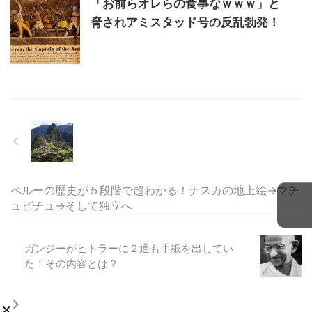
「お前らオレらの食事なｗｗｗ」と
脅されアミスタッド号の反乱勃発！
ペルーの歴史が５段階で超わかる！ナスカの地上絵→マチ
ュピチュ→そして独立へ
ガンジーがヒトラーに２通も手紙を出してい
た！その内容とは？
×