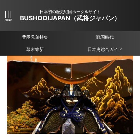
日本初の歴史戦国ポータルサイト
BUSHOO!JAPAN（武将ジャパン）
豊臣兄弟特集
戦国時代
幕末維新
日本史総合ガイド