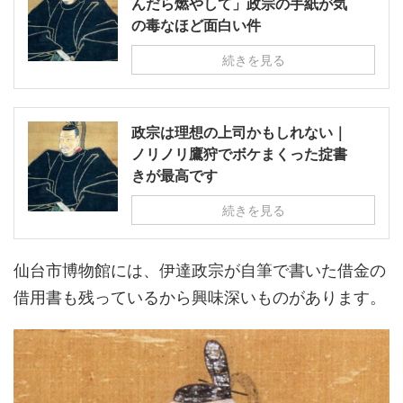
んだら燃やして」政宗の手紙が気
の毒なほど面白い件
続きを見る
政宗は理想の上司かもしれない｜
ノリノリ鷹狩でボケまくった掟書
きが最高です
続きを見る
仙台市博物館には、伊達政宗が自筆で書いた借金の
借用書も残っているから興味深いものがあります。