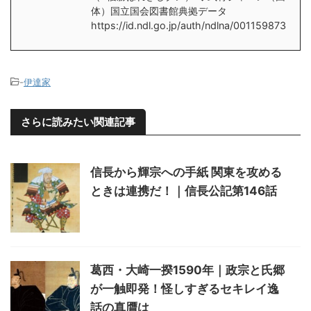
体）国立国会図書館典拠データ
https://id.ndl.go.jp/auth/ndlna/001159873
-
伊達家
さらに読みたい関連記事
信長から輝宗への手紙 関東を攻める
ときは連携だ！｜信長公記第146話
葛西・大崎一揆1590年｜政宗と氏郷
が一触即発！怪しすぎるセキレイ逸
話の真贋は