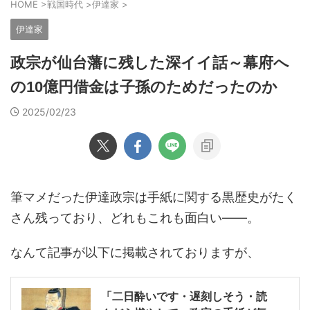
HOME
>
戦国時代
>
伊達家
>
伊達家
政宗が仙台藩に残した深イイ話～幕府へ
の10億円借金は子孫のためだったのか
2025/02/23
筆マメだった伊達政宗は手紙に関する黒歴史がたく
さん残っており、どれもこれも面白い――。
なんて記事が以下に掲載されておりますが、
「二日酔いです・遅刻しそう・読