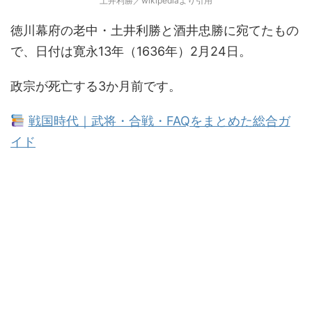
土井利勝／wikipediaより引用
徳川幕府の老中・土井利勝と酒井忠勝に宛てたもの
で、日付は寛永13年（1636年）2月24日。
政宗が死亡する3か月前です。
戦国時代｜武将・合戦・FAQをまとめた総合ガ
イド