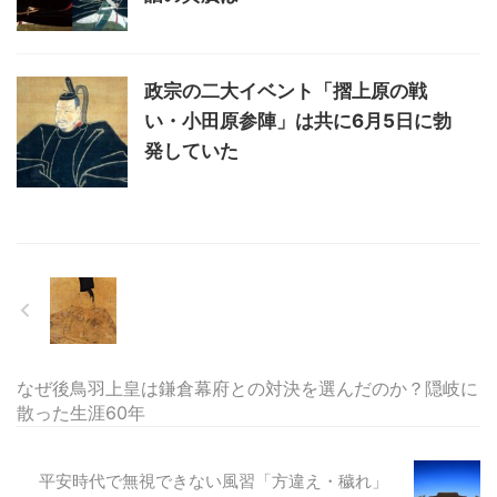
政宗の二大イベント「摺上原の戦
い・小田原参陣」は共に6月5日に勃
発していた
なぜ後鳥羽上皇は鎌倉幕府との対決を選んだのか？隠岐に
散った生涯60年
平安時代で無視できない風習「方違え・穢れ」