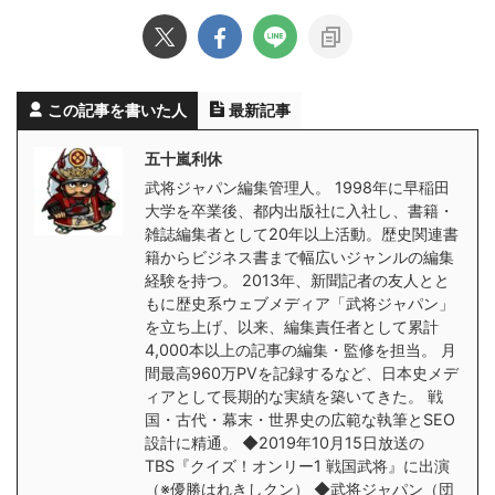
この記事を書いた人
最新記事
五十嵐利休
武将ジャパン編集管理人。 1998年に早稲田
大学を卒業後、都内出版社に入社し、書籍・
雑誌編集者として20年以上活動。歴史関連書
籍からビジネス書まで幅広いジャンルの編集
経験を持つ。 2013年、新聞記者の友人とと
もに歴史系ウェブメディア「武将ジャパン」
を立ち上げ、以来、編集責任者として累計
4,000本以上の記事の編集・監修を担当。 月
間最高960万PVを記録するなど、日本史メデ
ィアとして長期的な実績を築いてきた。 戦
国・古代・幕末・世界史の広範な執筆とSEO
設計に精通。 ◆2019年10月15日放送の
TBS『クイズ！オンリー1 戦国武将』に出演
（※優勝はれきしクン） ◆武将ジャパン（団