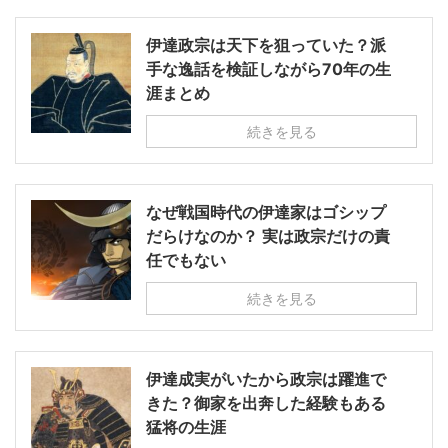
伊達政宗は天下を狙っていた？派
手な逸話を検証しながら70年の生
涯まとめ
続きを見る
なぜ戦国時代の伊達家はゴシップ
だらけなのか？ 実は政宗だけの責
任でもない
続きを見る
伊達成実がいたから政宗は躍進で
きた？御家を出奔した経験もある
猛将の生涯