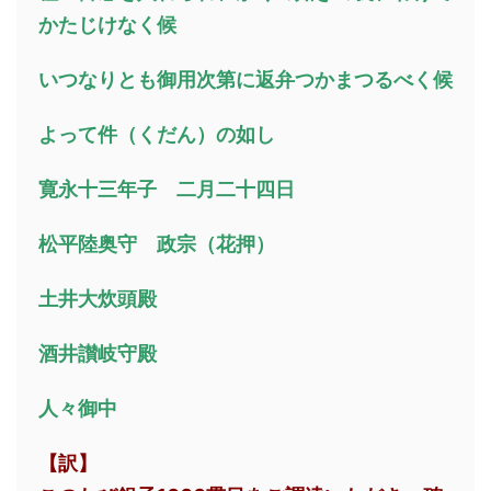
かたじけなく候
いつなりとも御用次第に返弁つかまつるべく候
よって件（くだん）の如し
寛永十三年子 二月二十四日
松平陸奥守 政宗（花押）
土井大炊頭殿
酒井讃岐守殿
人々御中
【訳】