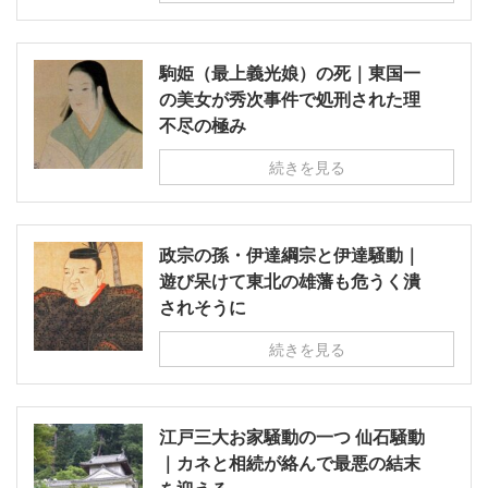
駒姫（最上義光娘）の死｜東国一
の美女が秀次事件で処刑された理
不尽の極み
続きを見る
政宗の孫・伊達綱宗と伊達騒動｜
遊び呆けて東北の雄藩も危うく潰
されそうに
続きを見る
江戸三大お家騒動の一つ 仙石騒動
｜カネと相続が絡んで最悪の結末