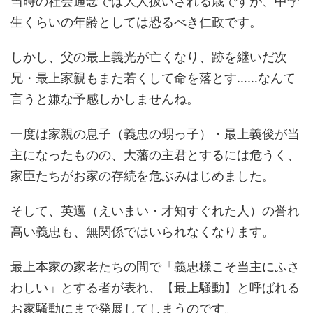
当時の社会通念では大人扱いされる歳ですが、中学
生くらいの年齢としては恐るべき仁政です。
しかし、父の最上義光が亡くなり、跡を継いだ次
兄・最上家親もまた若くして命を落とす……なんて
言うと嫌な予感しかしませんね。
一度は家親の息子（義忠の甥っ子）・最上義俊が当
主になったものの、大藩の主君とするには危うく、
家臣たちがお家の存続を危ぶみはじめました。
そして、英邁（えいまい・才知すぐれた人）の誉れ
高い義忠も、無関係ではいられなくなります。
最上本家の家老たちの間で「義忠様こそ当主にふさ
わしい」とする者が表れ、【最上騒動】と呼ばれる
お家騒動にまで発展してしまうのです。