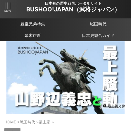
日本初の歴史戦国ポータルサイト
BUSHOO!JAPAN（武将ジャパン）
豊臣兄弟特集
戦国時代
幕末維新
日本史総合ガイド
最上義光像
HOME
>
戦国時代
>
最上家
>