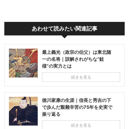
あわせて読みたい関連記事
最上義光（政宗の伯父）は東北随
一の名将｜誤解されがちな“鮭
様”の実力とは
続きを見る
徳川家康の生涯｜信長と秀吉の下
で歩んだ艱難辛苦の75年を史実で
振り返る
続きを見る