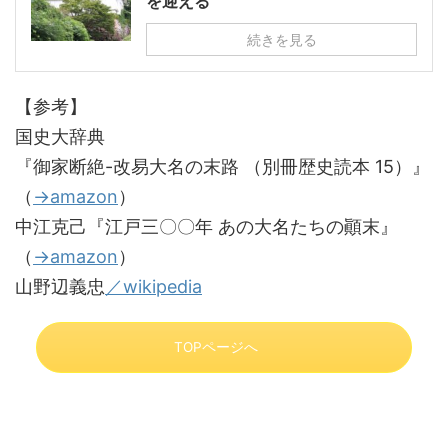
を迎える
続きを見る
【参考】
国史大辞典
『御家断絶-改易大名の末路 （別冊歴史読本 15）』
（
→amazon
）
中江克己『江戸三〇〇年 あの大名たちの顚末』
（
→amazon
）
山野辺義忠
／wikipedia
TOPページへ