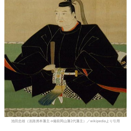
池田忠雄（淡路洲本藩主→備前岡山藩2代藩主）／wikipediaより引用