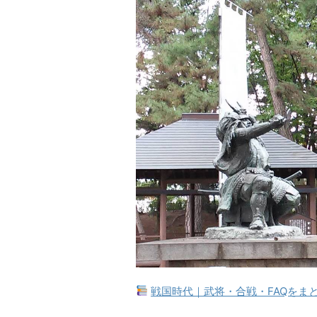
戦国時代｜武将・合戦・FAQをま