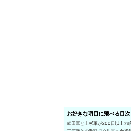
お好きな項目に飛べる目次
武田軍と上杉軍が200日以上の
三河勢との敗戦で今川軍も余裕