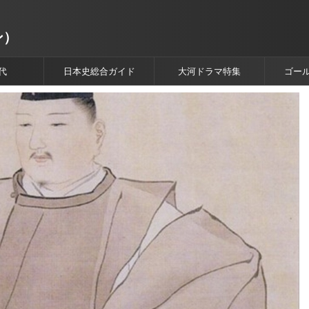
ン）
代
日本史総合ガイド
大河ドラマ特集
ゴー