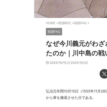
HOME
>
戦国時代
>
戦国FAQ
>
戦国FAQ
なぜ今川義元がわざ
たのか｜川中島の戦
2025/10/15
2025/10/22
弘治元年閏10月15日（1555年11
から軍を撤退させた日である。