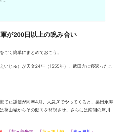
軍が200日以上の睨み合い
をごく簡単にまとめておこう。
いじゅ）が天文24年（1555年）、武田方に寝返ったこ
慌てた謙信が同年4月、大急ぎでやってくると、栗田永寿
は葛山城からその動向を監視させ、さらには南側の犀川
城
」「紫＝善光寺」「
黄＝旭山城
」「
青＝犀川
」