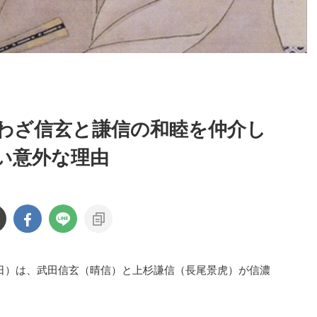
わざ信玄と謙信の和睦を仲介し
い意外な理由
月28日）は、武田信玄（晴信）と上杉謙信（長尾景虎）が信濃