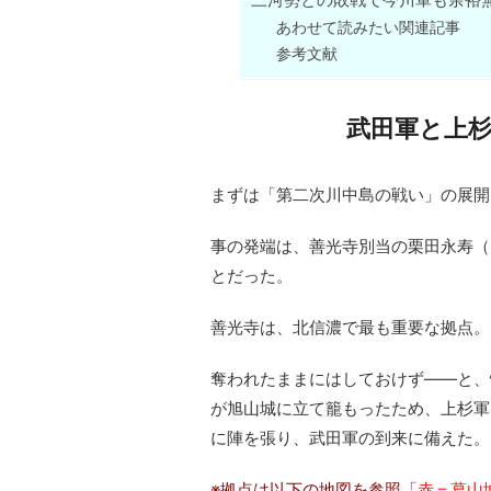
あわせて読みたい関連記事
参考文献
武田軍と上杉
まずは「第二次川中島の戦い」の展開
事の発端は、善光寺別当の栗田永寿（え
とだった。
善光寺は、北信濃で最も重要な拠点。
奪われたままにはしておけず――と、
が旭山城に立て籠もったため、上杉軍
に陣を張り、武田軍の到来に備えた。
※拠点は以下の地図を参照
「
赤＝葛山