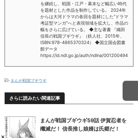
を継続し、戦国・江戸・幕末など幅広い時代
を題材とした作品を制作している。 2024年
からは大河ドラマの各回を題材にした“ドラマ
考証型マンガ”へと表現領域を拡大し、作品の
幅をさらに広げている。 ◆主な著書 『織田
信長の戦国ブギウギ』（鉄人社、2015年、
ISBN:978-4865370324） ◆国立国会図書
館データ
https://id.ndl.go.jp/auth/ndlna/001200494
-
まんが戦国ブギウギ
さらに読みたい関連記事
まんが戦国ブギウギ59話 伊賀忍者を
殲滅だ！ 信長推し娘婿は氏郷だ！
×