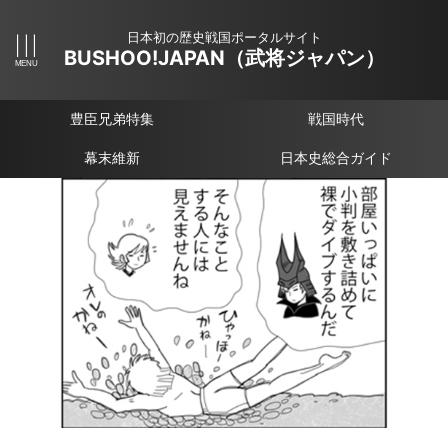
日本初の歴史戦国ポータルサイト
BUSHOO!JAPAN（武将ジャパン）
豊臣兄弟特集
戦国時代
幕末維新
日本史総合ガイド