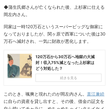
◆蒲生氏郷さんが亡くなられた後、上杉家に仕える
岡左内さん。
同家は一時120万石というスーパービッグな御家に
なっておりましたが、関ヶ原で西軍についた後は30
万石へ減封され、一気に財政が悪化します。
120万石から30万石へ地獄の大減
封！収入75%減となった上杉家は
どう対処した？
続きを見る
このとき、颯爽と現れたのが岡左内さん。
直江兼続
に自らの資産を貸し出すと、その後、借金の証文を
自ら焼いてチャラに。めちゃめちゃメンタルイケメ