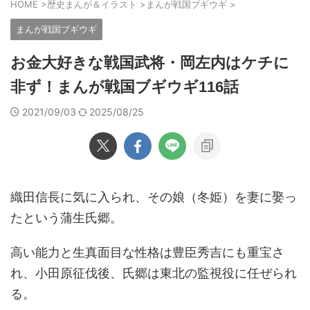
HOME
>
歴史まんが＆イラスト
>
まんが戦国ブギウギ
>
まんが戦国ブギウギ
お金大好きな戦国武将・岡左内はケチに
非ず！まんが戦国ブギウギ116話
2021/09/03
2025/08/25
織田信長に気に入られ、その娘（冬姫）を妻に娶っ
たという蒲生氏郷。
高い能力と生真面目な性格は豊臣秀吉にも重宝さ
れ、小田原征伐後、氏郷は東北の監視役に任ぜられ
る。