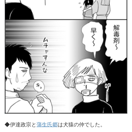
◆伊達政宗と
蒲生氏郷
は犬猿の仲でした。