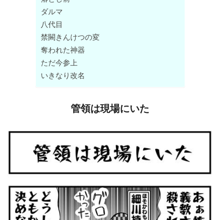
ダルマ
八代目
禁闕きんけつの変
奪われた神器
ただ今参上
いきなり改名
管領は現場にいた