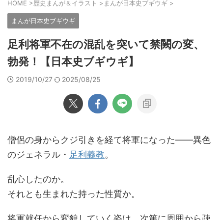
HOME
>
歴史まんが＆イラスト
>
まんが日本史ブギウギ
>
まんが日本史ブギウギ
足利将軍不在の混乱を突いて禁闕の変、
勃発！【日本史ブギウギ】
2019/10/27
2025/08/25
僧侶の身からクジ引きを経て将軍になった――異色
のジェネラル・
足利義教
。
乱心したのか。
それとも生まれた持った性質か。
将軍就任から変貌していく姿は、次第に周囲から疎