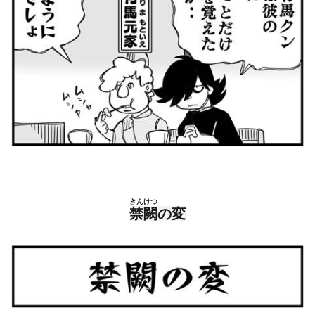
きんけつ
禁闕
の変