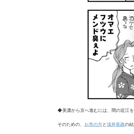
◆美濃から京へ進むには、間の近江を
そのための、
お市の方
と
浅井長政
の結