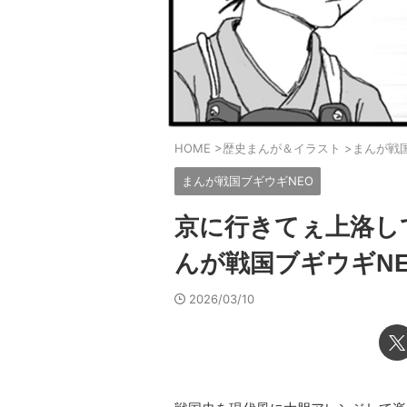
HOME
>
歴史まんが＆イラスト
>
まんが戦
まんが戦国ブギウギNEO
京に行きてぇ上洛し
んが戦国ブギウギNE
2026/03/10