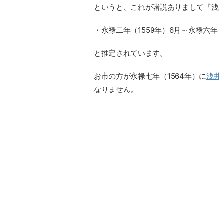
というと、これが諸説ありまして『浅
・永禄二年（1559年）6月～永禄六年
と推定されています。
お市の方が永禄七年（1564年）に
浅
なりません。