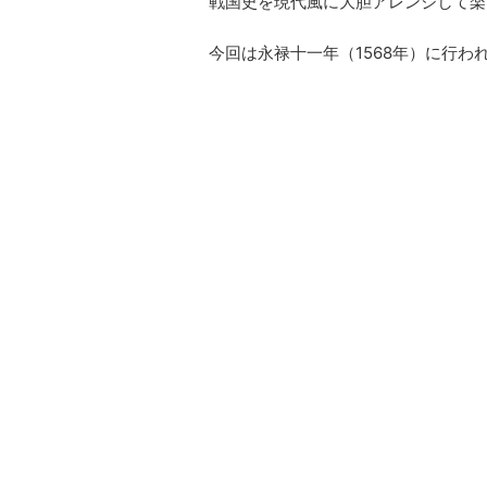
戦国史を現代風に大胆アレンジして楽
今回は永禄十一年（1568年）に行わ