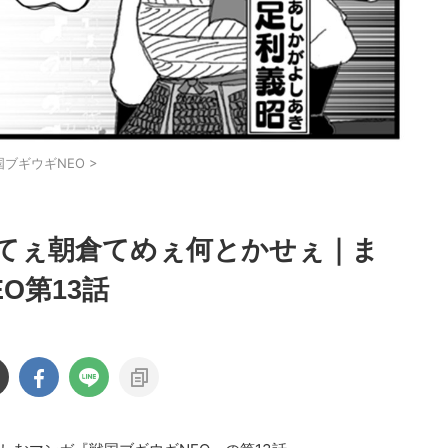
国ブギウギNEO
>
てぇ朝倉てめぇ何とかせぇ｜ま
O第13話