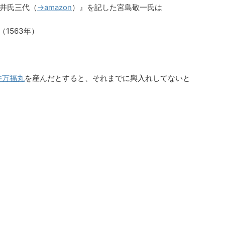
井氏三代（
→amazon
）』を記した宮島敬一氏は
（1563年）
井万福丸
を産んだとすると、それまでに輿入れしてないと