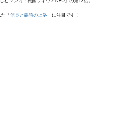
しむマンガ『戦国ブギウギNEO』の第13話。
れた「
信長と義昭の上洛
」に注目です！