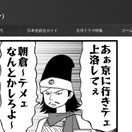
ン）
代
日本史総合ガイド
大河ドラマ特集
ゴー