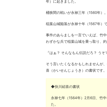
年）に起きました。
桶狭間の戦いが永禄三年（1560年）
稲葉山城陥落が永禄十年（1567年
事件のあらましを一言でいえば、竹中
わずかな兵で稲葉山城を乗っ取り、約
『はぁ？ そんなもん伝説だろ？ うそ
そう言いたくなるかもしれませんが、
喜（かいせんじょうき）の書状です。
◆快川紹喜の書状
永禄七年（1564年）2月6日、
た。