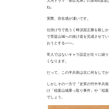
大河ドラマ『豊臣兄弟』の第9回放送
ね。
実際、存在感が凄いです。
仕掛け弓で危うく蜂須賀正勝を殺しか
で菩提山城への抜け道を完成させてい
おうとする――。
常人ではないキャラ設定が次々に繰り
くなります。
だって、この半兵衛は次に何をしでか
しかしその一方で『史実の竹中半兵衛
け「稲葉山城乗っ取り事件」や「稲葉
でしょう。