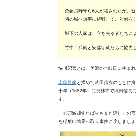
斎藤飛騨守ら6人が殺されたが、
隣の城へ無事に避難して、対峙を
城下の人家は、立ち去る者たちに
竹中半兵衛と安藤守就たちに協力
快川紹喜とは、美濃の土岐氏に生まれ
斎藤義龍
と揉めて武田信玄のもとに身
十年（1582年）に恵林寺で織田信
す。
「心頭滅却すれば火もまた涼し」の言
を稲葉山城乗っ取り事件に戻しましょ