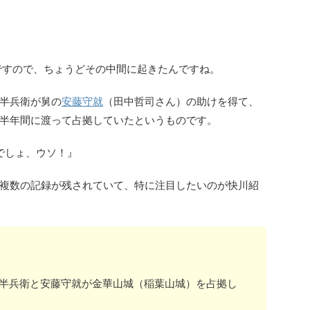
。
）ですので、ちょうどその中間に起きたんですね。
半兵衛が舅の
安藤守就
（田中哲司さん）の助けを得て、
半年間に渡って占拠していたというものです。
でしょ、ウソ！』
複数の記録が残されていて、特に注目したいのが快川紹
竹中半兵衛と安藤守就が金華山城（稲葉山城）を占拠し