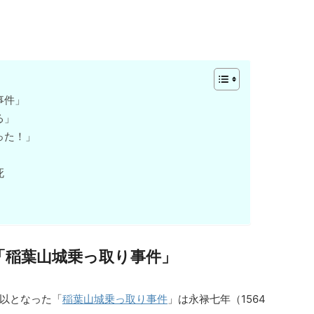
事件」
る」
った！」
死
「稲葉山城乗っ取り事件」
以となった「
稲葉山城乗っ取り事件
」は永禄七年（1564