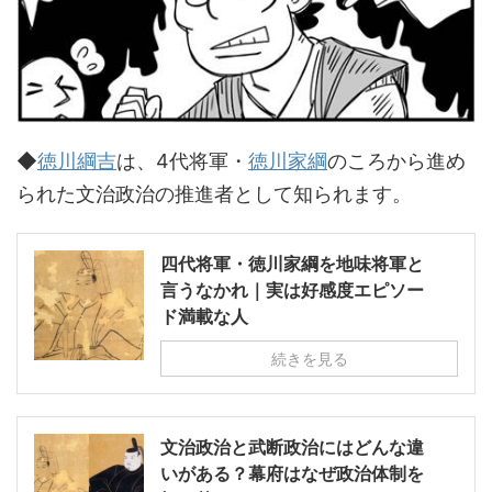
◆
徳川綱吉
は、4代将軍・
徳川家綱
のころから進め
られた文治政治の推進者として知られます。
四代将軍・徳川家綱を地味将軍と
言うなかれ｜実は好感度エピソー
ド満載な人
続きを見る
文治政治と武断政治にはどんな違
いがある？幕府はなぜ政治体制を