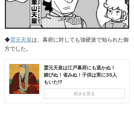
◆
霊元天皇
は、幕府に対しても強硬派で知られた御
方でした。
霊元天皇は江戸幕府にも退かぬ！
媚びぬ！省みぬ！子供は実に35人
もいた!?
続きを見る