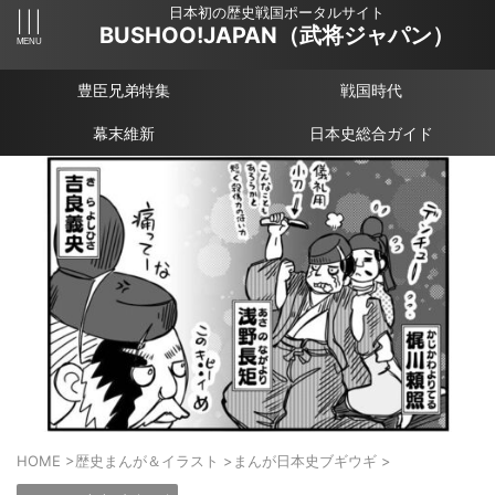
日本初の歴史戦国ポータルサイト
BUSHOO!JAPAN（武将ジャパン）
豊臣兄弟特集
戦国時代
幕末維新
日本史総合ガイド
HOME
>
歴史まんが＆イラスト
>
まんが日本史ブギウギ
>