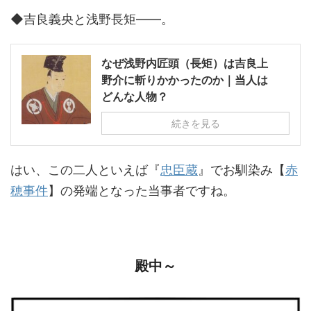
◆吉良義央と浅野長矩――。
なぜ浅野内匠頭（長矩）は吉良上
野介に斬りかかったのか｜当人は
どんな人物？
続きを見る
はい、この二人といえば『
忠臣蔵
』でお馴染み【
赤
穂事件
】の発端となった当事者ですね。
殿中～