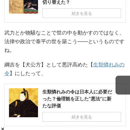
切り替えた？
続きを見る
武力とか物騒なことで世の中を動かすのではなく、
法律や政治で泰平の世を築こう――というものです
ね。
綱吉を【犬公方】として悪評高めた【
生類憐れみの
令
】にしたって、
生類憐れみの令は日本人に必要だ
った？倫理観を正した“悪法”に新
たな評価
続きを見る
×