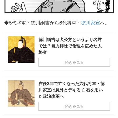
◆5代将軍・徳川綱吉から6代将軍・
徳川家宣
へ。
徳川綱吉は犬公方というより名君
では？暴力排除で倫理を広めた人
格者
続きを見る
在任3年で亡くなった六代将軍・徳
川家宣は意外とデキる 白石を用い
た政治改革へ
続きを見る