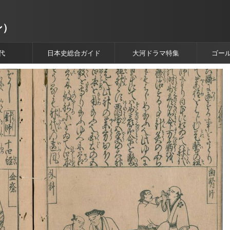
ン）
代
日本史総合ガイド
大河ドラマ特集
ゴー