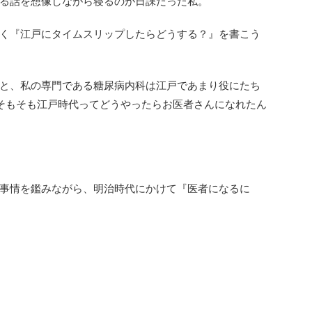
る話を想像しながら寝るのが日
課だった私。
く『江戸にタイムスリップしたらどうする？』
を書こう
と、私の専門である
糖尿病内科は江戸であまり役にたち
そもそも江戸時代ってどうやったらお医者さんになれたん
事情を鑑みながら、明治時代にかけて『
医者になるに