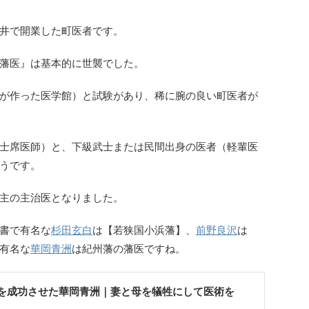
井で開業した町医者です。
藩医』
は基本的に世襲でした。
が作った医学館）と試験があり、稀に腕の良い町医者が
士席医師）と、
下級武士または民間出身の医者（軽輩医
うです。
主の主治医となりました。
書で有名な
杉田玄白
は【若狭国小浜藩】、
前野良沢
は
有名な
華岡青洲
は紀州藩の藩医ですね。
を成功させた華岡青洲｜妻と母を犠牲にして医術を