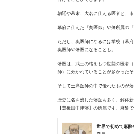
朝廷や幕末、大名に仕える医者と、市
幕府に仕えた『奥医師』や藩所属の『
ただし、奥医師になるには学校（
幕府
奥医師や藩医になることも。
藩医は、武士の格をもつ世襲の医者（
師）
に分かれていることが多かったそ
そして士席医師の中で優れたものが藩
歴史に名を残した藩医も多く、
解体新
【豊後国中津藩】の所属です。
麻酔で
世界で初めて麻酔