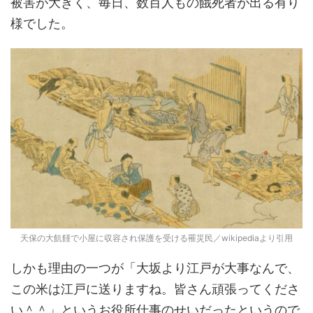
被害が大きく、毎日、数百人もの餓死者が出る有り
様でした。
天保の大飢饉で小屋に収容され保護を受ける罹災民／wikipediaより引用
しかも理由の一つが「大坂より江戸が大事なんで、
この米は江戸に送りますね。皆さん頑張ってくださ
い＾＾」というお役所仕事のせいだったというので