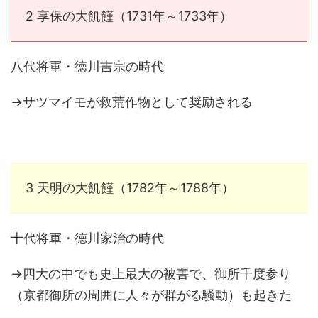
2 享保の大飢饉（1731年～1733年）
八代将軍・徳川吉宗の時代
→サツマイモが救荒作物として奨励される
3 天明の大飢饉（1782年～1788年）
十代将軍・徳川家治の時代
→四大の中でも史上最大の被害で、御所千度参り
（京都御所の周囲に人々が群がる騒動）も起きた