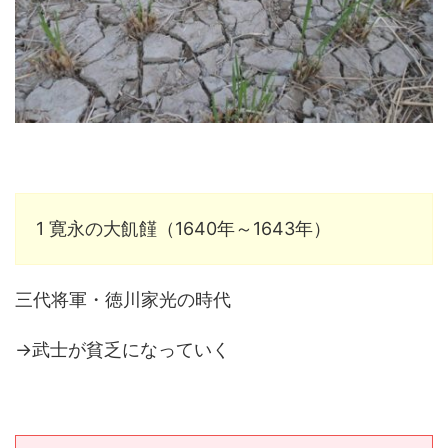
1 寛永の大飢饉（1640年～1643年）
三代将軍・徳川家光の時代
→武士が貧乏になっていく