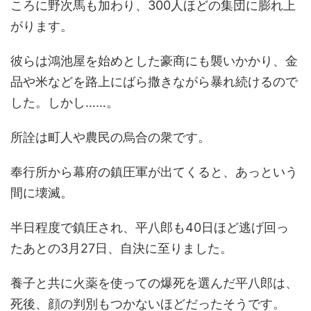
ころに野次馬も加わり、300人ほどの集団に膨れ上
がります。
彼らは鴻池屋を始めとした豪商にも襲いかかり、金
品や米などを路上にばら撒きながら暴れ続けるので
した。しかし……。
所詮は町人や農民の烏合の衆です。
奉行所から幕府の鎮圧軍が出てくると、あっという
間に壊滅。
半日程度で鎮圧され、平八郎も40日ほど逃げ回っ
たあとの3月27日、自決に至りました。
養子と共に火薬を使っての爆死を選んだ平八郎は、
死後、顔の判別もつかないほどだったそうです。