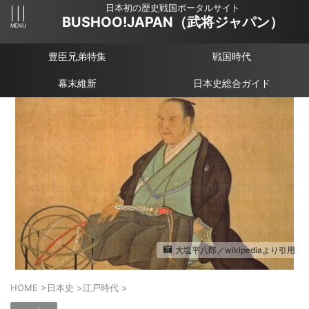
日本初の歴史戦国ポータルサイト
BUSHOO!JAPAN（武将ジャパン）
豊臣兄弟特集
戦国時代
幕末維新
日本史総合ガイド
大塩平八郎／wikipediaより引用
HOME
>
日本史
>
江戸時代
>