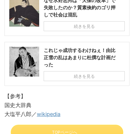
なぜ水野忠邦は「天保の改革」で
失敗したのか？質素倹約のゴリ押
しで社会は混乱
続きを見る
これじゃ成功するわけねぇ！由比
正雪の乱はあまりに杜撰な計画だ
った
続きを見る
【参考】
国史大辞典
大塩平八郎／
wikipedia
TOPページへ