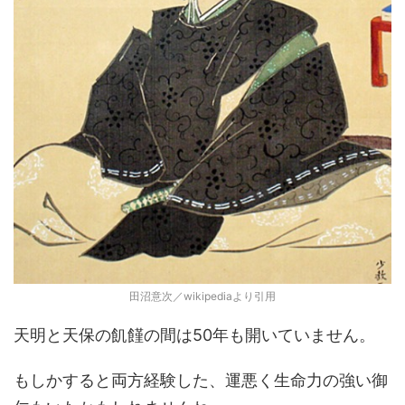
田沼意次／wikipediaより引用
天明と天保の飢饉の間は50年も開いていません。
もしかすると両方経験した、運悪く生命力の強い御