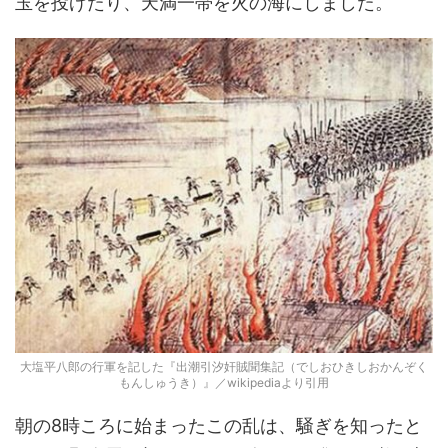
玉を投げたり、天満一帯を火の海にしました。
大塩平八郎の行軍を記した『出潮引汐奸賊聞集記（でしおひきしおかんぞく
もんしゅうき）』／wikipediaより引用
朝の8時ころに始まったこの乱は、騒ぎを知ったと