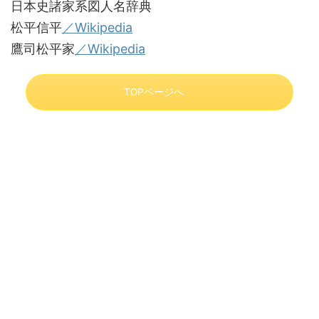
日本史諸家系図人名辞典
松平信平
／Wikipedia
鷹司松平家
／Wikipedia
TOPページへ