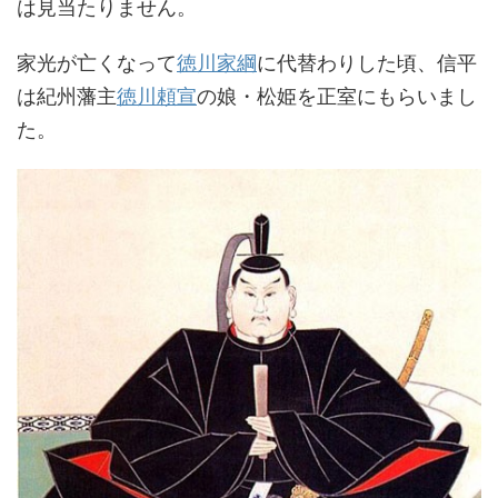
は見当たりません。
家光が亡くなって
徳川家綱
に代替わりした頃、信平
は紀州藩主
徳川頼宣
の娘・松姫を正室にもらいまし
た。