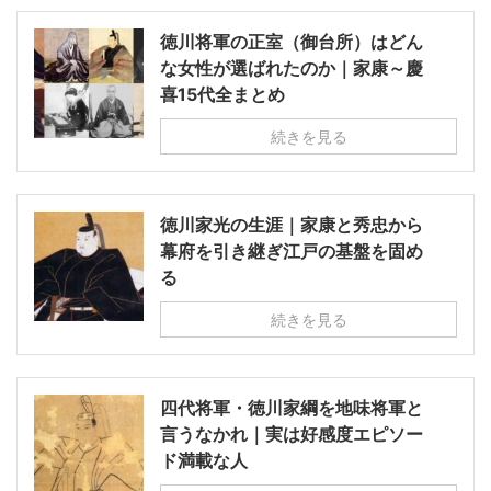
徳川将軍の正室（御台所）はどん
な女性が選ばれたのか｜家康～慶
喜15代全まとめ
続きを見る
徳川家光の生涯｜家康と秀忠から
幕府を引き継ぎ江戸の基盤を固め
る
続きを見る
四代将軍・徳川家綱を地味将軍と
言うなかれ｜実は好感度エピソー
ド満載な人