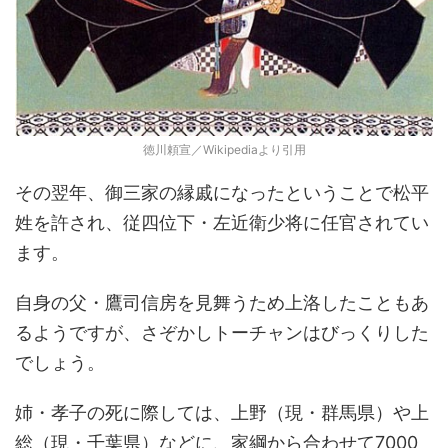
徳川頼宣／Wikipediaより引用
その翌年、御三家の縁戚になったということで松平
姓を許され、従四位下・左近衛少将に任官されてい
ます。
自身の父・鷹司信房を見舞うため上洛したこともあ
るようですが、さぞかしトーチャンはびっくりした
でしょう。
姉・孝子の死に際しては、上野（現・群馬県）や上
総（現・千葉県）などに、家綱から合わせて7000