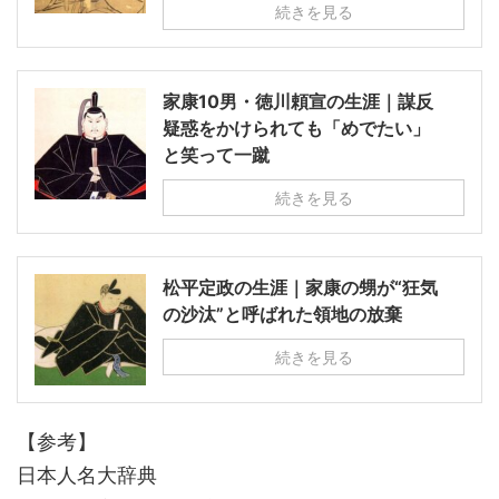
続きを見る
家康10男・徳川頼宣の生涯｜謀反
疑惑をかけられても「めでたい」
と笑って一蹴
続きを見る
松平定政の生涯｜家康の甥が“狂気
の沙汰”と呼ばれた領地の放棄
続きを見る
【参考】
日本人名大辞典