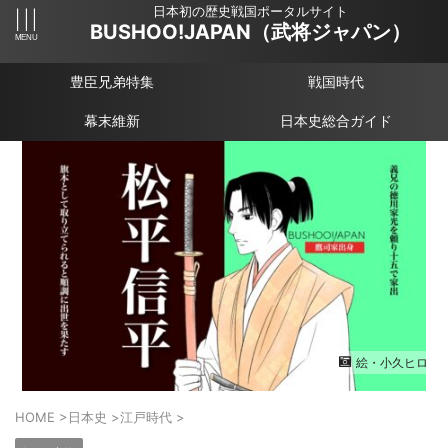
日本初の歴史戦国ポータルサイト
BUSHOO!JAPAN（武将ジャパン）
豊臣兄弟特集
戦国時代
幕末維新
日本史総合ガイド
絵・小久ヒロ
HOME
>
日本史
>
江戸時代
>