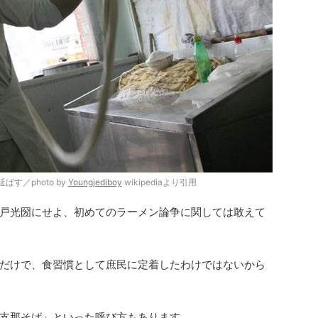
す／photo by
Youngjediboy
wikipediaより引用
戸光圀にせよ、初めてのラーメン論争に関しては敢えて
だけで、食習慣として庶民に定着したわけではないから
支那そば」といった呼び方もあります。