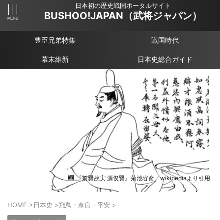
日本初の歴史戦国ポータルサイト
BUSHOO!JAPAN（武将ジャパン）
豊臣兄弟特集
戦国時代
幕末維新
日本史総合ガイド
『前賢故実 源俊賢』菊池容斎／wikipediaより引用
HOME
>
日本史
>
飛鳥・奈良・平安
>