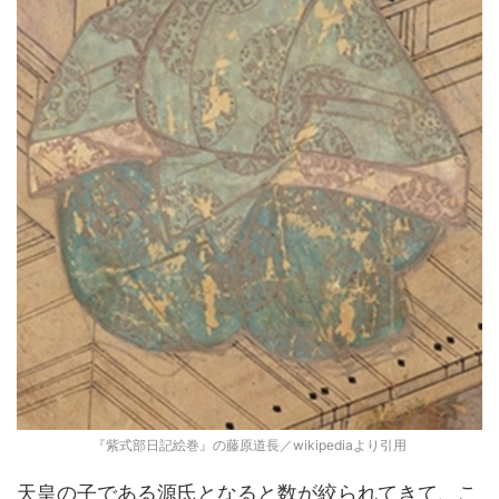
『紫式部日記絵巻』の藤原道長／wikipediaより引用
天皇の子である源氏となると数が絞られてきて、こ