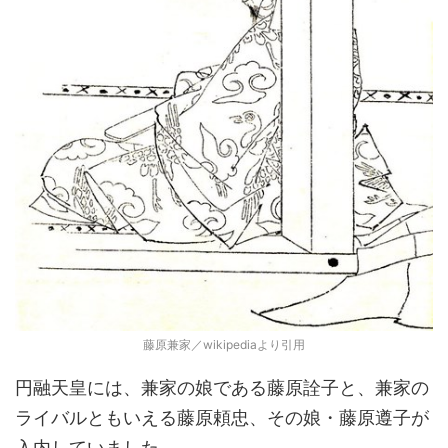
藤原兼家／wikipediaより引用
円融天皇には、兼家の娘である藤原詮子と、兼家の
ライバルともいえる藤原頼忠、その娘・藤原遵子が
入内していました。