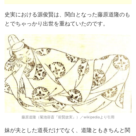
史実における源俊賢は、関白となった藤原道隆のも
とでちゃっかり出世を重ねていたのです。
藤原道隆（菊池容斎『前賢故実』）／wikipediaより引用
妹が夫とした道長だけでなく、道隆ともきちんと関