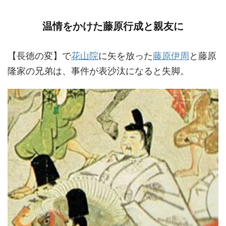
温情をかけた藤原行成と親友に
【長徳の変】で
花山院
に矢を放った
藤原伊周
と藤原
隆家の兄弟は、事件が表沙汰になると失脚。