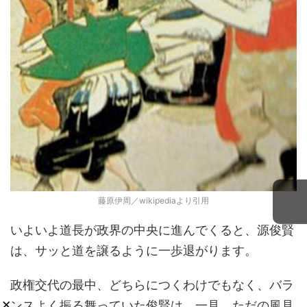
藤原伊周／wikipediaより引用
いよいよ道長が政界の中央に進んでくると、源俊賢
は、サッと道を譲るように一歩退がります。
政権交代の最中、どちらにつくわけでもなく、バラ
×
ンスよく振る舞っていた俊賢は、一見、ただの風見