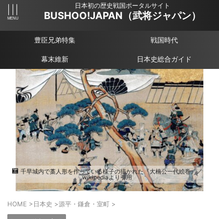
日本初の歴史戦国ポータルサイト
BUSHOO!JAPAN（武将ジャパン）
豊臣兄弟特集
戦国時代
幕末維新
日本史総合ガイド
千早城内で藁人形を作っている様子の描かれた『大楠公一代絵巻』／
wikipediaより引用
HOME
>
日本史
>
源平・鎌倉・室町
>