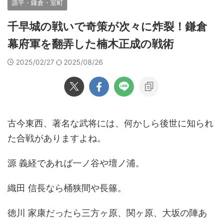
源平・鎌倉・室町
千早城の戦いで奇策が次々に炸裂！鎌倉
幕府軍を翻弄した楠木正成の戦術
2025/02/27
2025/08/26
古今東西、著名な武将には、何かしら後世に知られ
た合戦がありますよね。
源 義経であれば一ノ谷や壇ノ浦。
織田 信長なら桶狭間や長篠。
徳川 家康だったら三方ヶ原、関ヶ原、大坂の陣あ