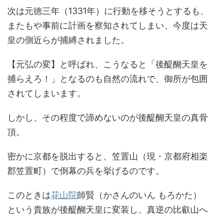
次は元徳三年（1331年）に行動を移そうとするも、
またもや事前に計画を察知されてしまい、今度は天
皇の側近らが捕縛されました。
【元弘の変】と呼ばれ、こうなると「後醍醐天皇を
捕らえろ！」となるのも自然の流れで、御所が包囲
されてしまいます。
しかし、その程度で諦めないのが後醍醐天皇の真骨
頂。
密かに京都を脱出すると、笠置山（現・京都府相楽
郡笠置町）で倒幕の兵を挙げるのです。
このときは
花山院
師賢（かさんのいん もろかた）
という貴族が後醍醐天皇に変装し、真逆の比叡山へ