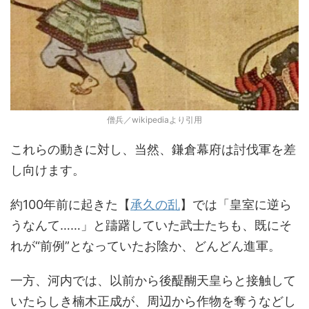
僧兵／wikipediaより引用
これらの動きに対し、当然、鎌倉幕府は討伐軍を差
し向けます。
約100年前に起きた【
承久の乱
】では「皇室に逆ら
うなんて……」と躊躇していた武士たちも、既にそ
れが“前例”となっていたお陰か、どんどん進軍。
一方、河内では、以前から後醍醐天皇らと接触して
いたらしき楠木正成が、周辺から作物を奪うなどし