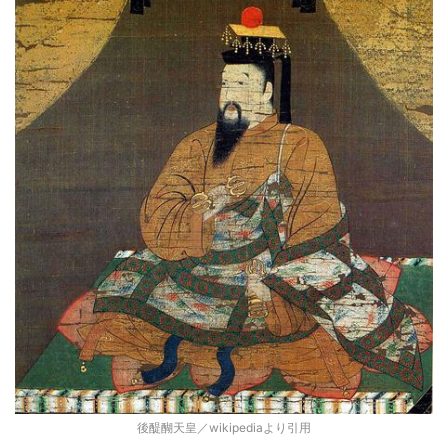
後醍醐天皇／wikipediaより引用