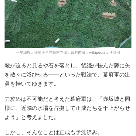
千早城復元模型千早赤阪村立郷土資料館蔵／wikipediaより引用
敵が迫ると見るや石を落とし、後続が怯んだ隙に矢
を散々に浴びせる――といった戦法で、幕府軍の出
鼻を挫いてゆきます。
力攻めは不可能だと考えた幕府軍は、「赤坂城と同
様に、近隣の水場を占拠して正成たちを干上がらせ
よう」と考えました。
しかし、そんなことは正成も予測済み。