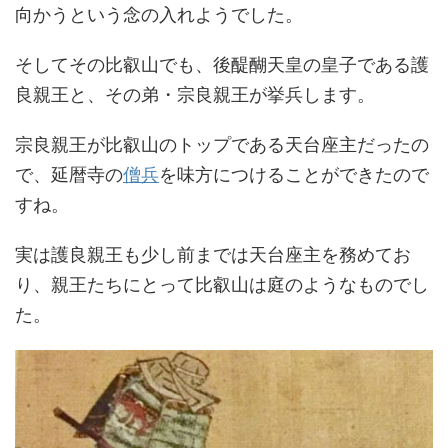
向かうという念の入れようでした。
そしてその比叡山でも、後醍醐天皇の皇子である護
良親王と、その弟・宗良親王が挙兵します。
宗良親王が比叡山のトップである天台座主だったの
で、延暦寺の
僧兵
を味方につけることができたので
すね。
実は護良親王も少し前までは天台座主を務めてお
り、親王たちにとって比叡山は庭のようなものでし
た。