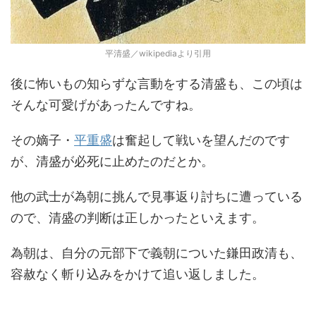
平清盛／wikipediaより引用
後に怖いもの知らずな言動をする清盛も、この頃は
そんな可愛げがあったんですね。
その嫡子・
平重盛
は奮起して戦いを望んだのです
が、清盛が必死に止めたのだとか。
他の武士が為朝に挑んで見事返り討ちに遭っている
ので、清盛の判断は正しかったといえます。
為朝は、自分の元部下で義朝についた鎌田政清も、
容赦なく斬り込みをかけて追い返しました。