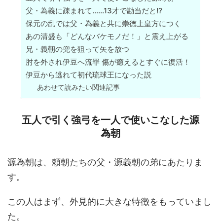
父・為義に疎まれて……13才で勘当だと!?
保元の乱では父・為義と共に崇徳上皇方につく
あの清盛も「どんなバケモノだ！」と震え上がる
兄・義朝の兜を狙って矢を放つ
肘を外され伊豆へ流罪 傷が癒えるとすぐに復活！
伊豆から逃れて初代琉球王になった説
あわせて読みたい関連記事
五人で引く強弓を一人で使いこなした源
為朝
源為朝は、頼朝たちの父・源義朝の弟にあたりま
す。
この人はまず、外見的に大きな特徴をもっていまし
た。