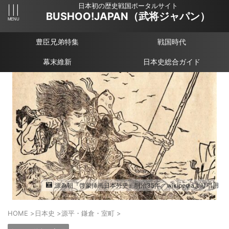
日本初の歴史戦国ポータルサイト
BUSHOO!JAPAN（武将ジャパン）
豊臣兄弟特集
戦国時代
幕末維新
日本史総合ガイド
源為朝『啓蒙挿画日本外史』明治35年／wikipediaより引用
HOME
>
日本史
>
源平・鎌倉・室町
>