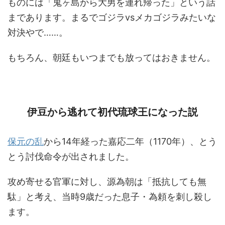
ものには「鬼ヶ島から大男を連れ帰った」という話
まであります。まるでゴジラvsメカゴジラみたいな
対決やで……。
もちろん、朝廷もいつまでも放ってはおきません。
伊豆から逃れて初代琉球王になった説
保元の乱
から14年経った嘉応二年（1170年）、とう
とう討伐命令が出されました。
攻め寄せる官軍に対し、源為朝は「抵抗しても無
駄」と考え、当時9歳だった息子・為頼を刺し殺し
ます。