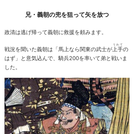
兄・義朝の兜を狙って矢を放つ
政清は逃げ帰って義朝に救援を頼みます。
うわて
戦況を聞いた義朝は「馬上なら関東の武士が
上手
の
はず」と意気込んで、騎兵200を率いて弟と戦いま
した。