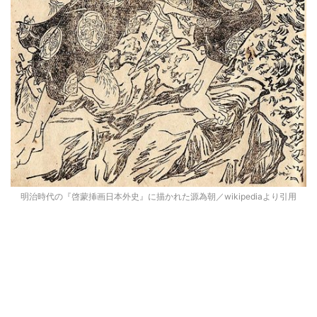
明治時代の『啓蒙挿画日本外史』に描かれた源為朝／wikipediaより引用