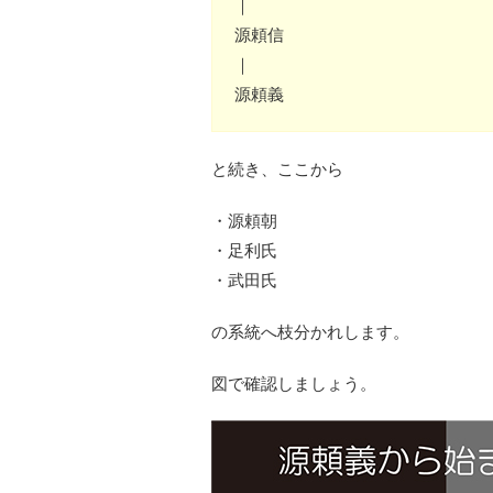
｜
源頼信
｜
源頼義
と続き、ここから
・源頼朝
・足利氏
・武田氏
の系統へ枝分かれします。
図で確認しましょう。