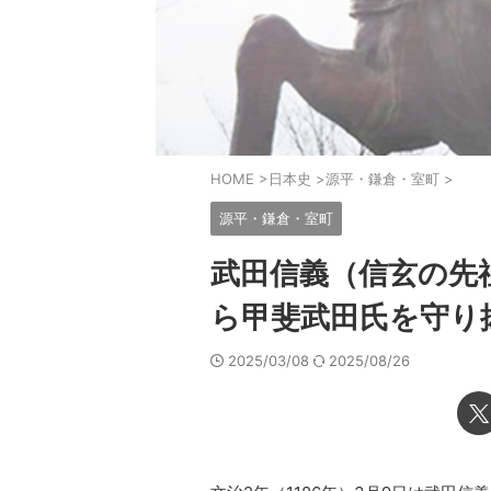
HOME
>
日本史
>
源平・鎌倉・室町
>
源平・鎌倉・室町
武田信義（信玄の先
ら甲斐武田氏を守り
2025/03/08
2025/08/26