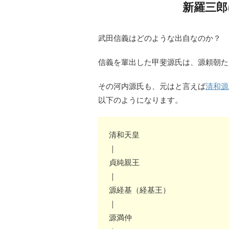
新羅三郎
武田信義はどのような出自なのか？
信義を輩出した甲斐源氏は、源頼朝た
その河内源氏も、元はと言えば
清和源
以下のようになります。
清和天皇
｜
貞純親王
｜
源経基（経基王）
｜
源満仲