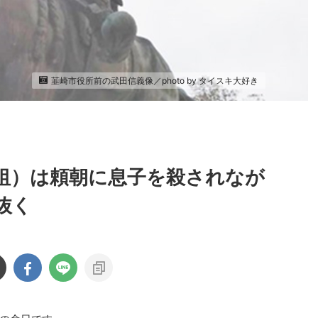
韮崎市役所前の武田信義像／photo by タイスキ大好き
祖）は頼朝に息子を殺されなが
抜く