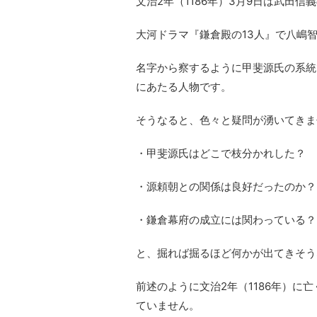
文治2年（1186年）3月9日は武田信
大河ドラマ『鎌倉殿の13人』で八嶋
名字から察するように甲斐源氏の系統
にあたる人物です。
そうなると、色々と疑問が湧いてきま
・甲斐源氏はどこで枝分かれした？
・源頼朝との関係は良好だったのか？
・鎌倉幕府の成立には関わっている？
と、掘れば掘るほど何かが出てきそう
前述のように文治2年（1186年）に
ていません。