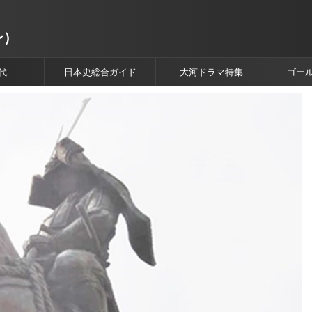
ン）
代
日本史総合ガイド
大河ドラマ特集
ゴー