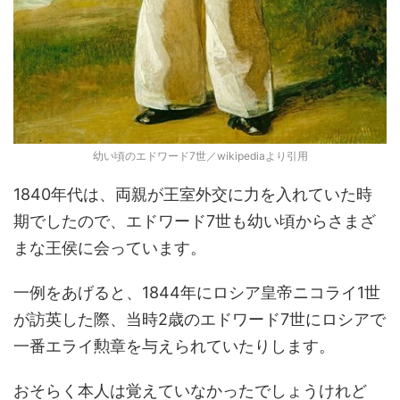
幼い頃のエドワード7世／wikipediaより引用
1840年代は、両親が王室外交に力を入れていた時
期でしたので、エドワード7世も幼い頃からさまざ
まな王侯に会っています。
一例をあげると、1844年にロシア皇帝ニコライ1世
が訪英した際、当時2歳のエドワード7世にロシアで
一番エライ勲章を与えられていたりします。
おそらく本人は覚えていなかったでしょうけれど