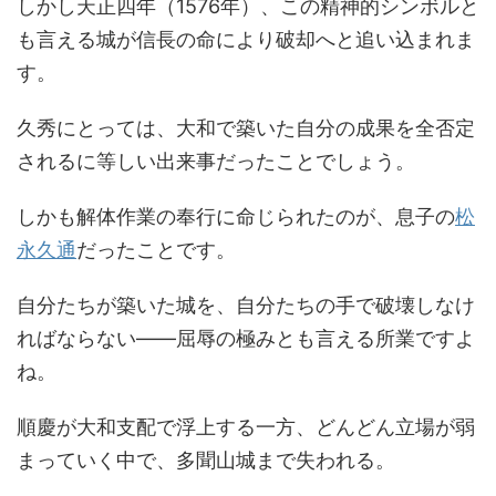
しかし天正四年（1576年）、この精神的シンボルと
も言える城が信長の命により破却へと追い込まれま
す。
久秀にとっては、大和で築いた自分の成果を全否定
されるに等しい出来事だったことでしょう。
しかも解体作業の奉行に命じられたのが、息子の
松
永久通
だったことです。
自分たちが築いた城を、自分たちの手で破壊しなけ
ればならない――屈辱の極みとも言える所業ですよ
ね。
順慶が大和支配で浮上する一方、どんどん立場が弱
まっていく中で、多聞山城まで失われる。