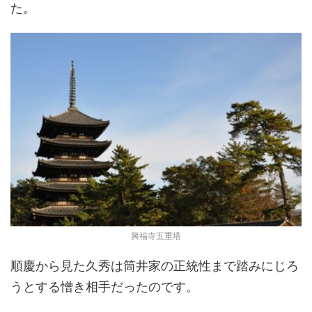
た。
興福寺五重塔
順慶から見た久秀は筒井家の正統性まで踏みにじろ
うとする憎き相手だったのです。