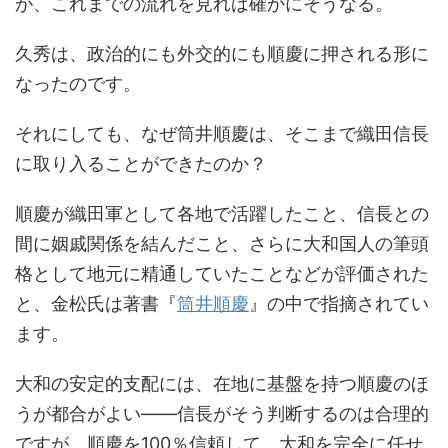
が、これまでの流れを見れば確かにそうなる。
久秀は、政治的にも外交的にも順慶に押される形に
なったのです。
それにしても、なぜ筒井順慶は、そこまで織田信長
に取り入ることができたのか？
順慶が織田軍として各地で活躍したこと、信長との
間に姻戚関係を結んだこと、さらに大和国人の筆頭
格として地元に精通していたことなどが評価された
と、金松氏は著書『
筒井順慶
』の中で指摘されてい
ます。
大和の安定的支配には、在地に基盤を持つ順慶のほ
うが都合がよい――信長がそう判断するのは合理的
ですが、順慶を100％信頼して、大和を完全に任せ