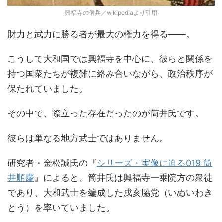
興福寺の僧兵／wikipediaより引用
財力と武力に勝る者が最大の権力を得る――。
こうして大和国では興福寺を中心に、彼らと関係を
持つ国衆たちが複雑に絡み合いながら、政治秩序が
保たれていました。
その中で、際立った存在だったのが筒井氏です。
彼らは単なる地方武士ではありません。
研究者・金松誠氏の『
シリーズ・実像に迫る019 筒
井順慶
』によると、筒井氏は興福寺一乗院方の衆徒
であり、大和武士を編成した戌亥脇党（いぬいわき
とう）を率いていました。