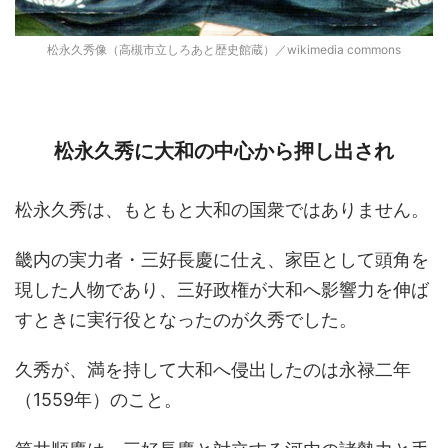
松永久秀像（高槻市立しろあと歴史館蔵）／wikimedia commons
松永久秀に大和の中心から押し出され
松永久秀は、もともと大和の国衆ではありません。
畿内の実力者・三好長慶に仕え、家臣として頭角を
現した人物であり、三好政権が大和へ影響力を伸ば
すときに実行役となったのが久秀でした。
久秀が、満を持して大和へ侵出したのは永禄二年
（1559年）のこと。