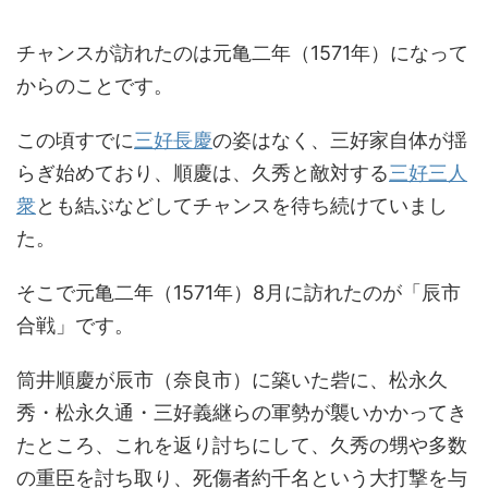
チャンスが訪れたのは元亀二年（1571年）になって
からのことです。
この頃すでに
三好長慶
の姿はなく、三好家自体が揺
らぎ始めており、順慶は、久秀と敵対する
三好三人
衆
とも結ぶなどしてチャンスを待ち続けていまし
た。
そこで元亀二年（1571年）8月に訪れたのが「辰市
合戦」です。
筒井順慶が辰市（奈良市）に築いた砦に、松永久
秀・松永久通・三好義継らの軍勢が襲いかかってき
たところ、これを返り討ちにして、久秀の甥や多数
の重臣を討ち取り、死傷者約千名という大打撃を与