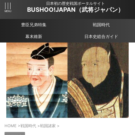
日本初の歴史戦国ポータルサイト
BUSHOO!JAPAN（武将ジャパン）
豊臣兄弟特集
戦国時代
幕末維新
日本史総合ガイド
HOME
>
戦国時代
>
戦国諸家
>