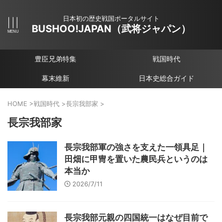
日本初の歴史戦国ポータルサイト
BUSHOO!JAPAN（武将ジャパン）
豊臣兄弟特集
戦国時代
幕末維新
日本史総合ガイド
HOME
>
戦国時代
>
長宗我部家
>
長宗我部家
長宗我部軍の強さを支えた一領具足｜
田畑に甲冑を置いた農民兵というのは
本当か
2026/7/11
長宗我部元親の四国統一はなぜ目前で