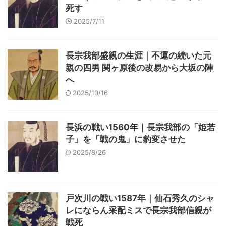
死す
2025/7/11
長宗我部盛親の生涯｜不運の続いた元
親の四男 関ヶ原後の改易から大坂の陣
へ
2025/10/16
長浜の戦い1560年｜長宗我部の「姫若
子」を「戦の鬼」に豹変させた
2025/8/26
戸次川の戦い1587年｜仙石秀久のシャ
レにならん采配ミスで長宗我部信親が
戦死