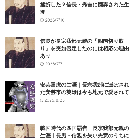
挫折した？信長・秀吉に翻弄された生
涯
2026/7/10
信長が長宗我部元親の「四国切り取
り」を突如否定したのには相応の理由
あり
2026/7/7
安芸国虎の生涯｜長宗我部に滅ぼされ
た安芸市の英雄は今も地元で愛されて
2025/8/23
戦国時代の四国覇者・長宗我部元親の
生涯｜長男・信親を失い失意のうちに