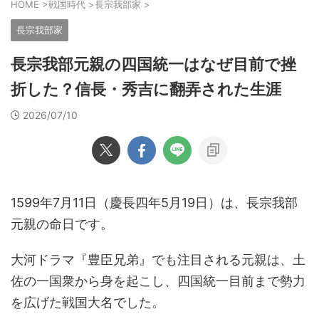
HOME
>
戦国時代
>
長宗我部家
>
長宗我部家
長宗我部元親の四国統一はなぜ目前で挫
折した？信長・秀吉に翻弄された生涯
2026/07/10
1599年7月11日（慶長四年5月19日）は、長宗我部
元親の命日です。
大河ドラマ『豊臣兄弟』でも注目される元親は、土
佐の一国衆から身を起こし、四国統一目前まで勢力
を広げた戦国大名でした。