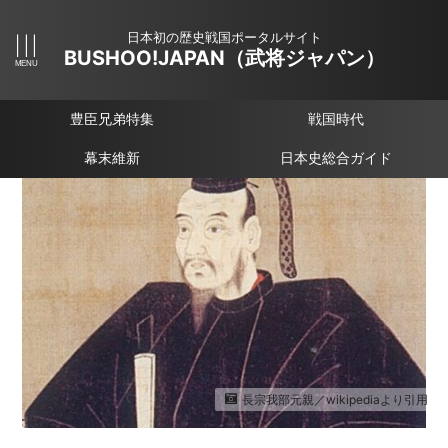
日本初の歴史戦国ポータルサイト
BUSHOO!JAPAN（武将ジャパン）
豊臣兄弟特集
戦国時代
幕末維新
日本史総合ガイド
長宗我部元親／wikipediaより引用