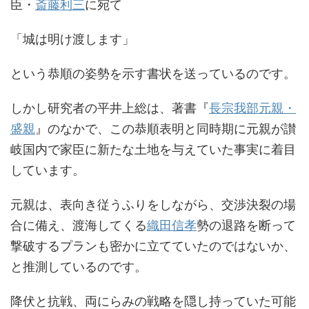
臣・
斎藤利三
に宛て
「城は明け渡します」
という恭順の姿勢を示す書状を送っているのです。
しかし研究者の平井上総は、著書『
長宗我部元親・
盛親
』のなかで、この恭順表明と同時期に元親が讃
岐国内で家臣に新たな土地を与えていた事実に着目
しています。
元親は、表向き従うふりをしながら、交渉決裂の場
合に備え、渡海してくる
織田信孝
勢の退路を断って
撃破するプランも密かに立てていたのではないか、
と推測しているのです。
降伏と抗戦、両にらみの戦略を隠し持っていた可能