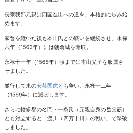
長宗我部元親は四国進出への道を、本格的に歩み始
めます。
家督を継いだ後も本山氏との戦いを継続させ、永禄
六年（1563年）には朝倉城を奪取。
永禄十一年（1568年）頃までに本山父子を服属さ
せました。
並行して東の
安芸国虎
とも争い、永禄十二年
（1569年）に滅ぼします。
さらに幡多郡の名門・一条氏（元親自身の岳父筋）
とも対立すると「渡川（四万十川）の戦い」で撃破
しました。