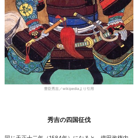
豊臣秀吉／wikipediaより引用
秀吉の四国征伐
同じ天正十二年（1584年）になると、織田政権内