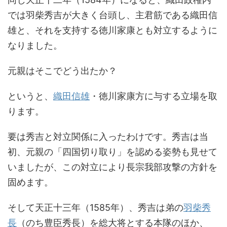
では羽柴秀吉が大きく台頭し、主君筋である織田信
雄と、それを支持する徳川家康とも対立するように
なりました。
元親はそこでどう出たか？
というと、
織田信雄
・徳川家康方に与する立場を取
ります。
要は秀吉と対立関係に入ったわけです。秀吉は当
初、元親の「四国切り取り」を認める姿勢も見せて
いましたが、この対立により長宗我部攻撃の方針を
固めます。
そして天正十三年（1585年）、秀吉は弟の
羽柴秀
長
（のち豊臣秀長）を総大将とする本隊のほか、