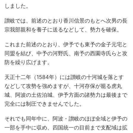
しました。
讃岐では、前述のとおり香川信景のもとへ次男の長
宗我部親和を養子に送るなどして、勢力を確保。
これまた前述のとおり、伊予でも東予の金子元宅と
同盟を結び、中予の河野氏、南予の西園寺氏らと攻
防を繰り広げます。
天正十二年（1584年）には讃岐の十河城を落とす
などして攻勢を強めますが、十河存保が籠る虎丸
城、阿波の土佐泊城、伊予方面の諸勢力は最後まで
完全には制圧できませんでした。
それでも同年中に、阿波・讃岐のほぼ全域と伊予の
一部を手中に収め、四国統一の目前まで支配域は拡