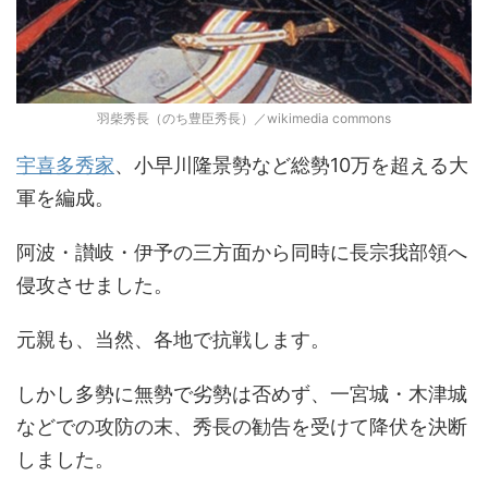
羽柴秀長（のち豊臣秀長）／wikimedia commons
宇喜多秀家
、小早川隆景勢など総勢10万を超える大
軍を編成。
阿波・讃岐・伊予の三方面から同時に長宗我部領へ
侵攻させました。
元親も、当然、各地で抗戦します。
しかし多勢に無勢で劣勢は否めず、一宮城・木津城
などでの攻防の末、秀長の勧告を受けて降伏を決断
しました。