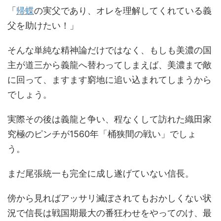
「
帰蝶
の実父であり、オレを理解してくれている義
父を助けたい！」
そんな単純な精神論だけではなく、もしも美濃の国
主が道三から義龍へ替わってしまえば、美濃まで敵
に回って、ますます窮地に追い込まれてしまうから
でしょう。
実際その後は義龍と争い、程なくして訪れた織田家
究極のピンチが1560年「桶狭間の戦い」でしょ
う。
まだ尾張統一も完全に成し遂げていない信長。
傍から見ればアッサリ滅ぼされてもおかしくない状
況で信長は戦国期最大の番狂わせをやってのけ、最