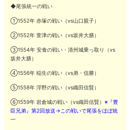
◆尾張統一の戦い
①1552年 赤塚の戦い（vs山口親子）
②1552年 萱津の戦い（vs坂井大膳）
③1554年 安食の戦い・清州城乗っ取り（vs
坂井大膳）
④1556年 稲生の戦い（vs弟・信勝）
⑤1558年 浮野の戦い（vs織田信賢）
⑥1559年 岩倉城の戦い（vs織田信賢）
※『豊
臣兄弟』第2回放送→この戦いで尾張をほぼ統
一