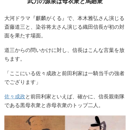
武力の源泉は母衣衆と馬廻衆
大河ドラマ『麒麟がくる』で、本木雅弘さん演じる
斎藤道三と、染谷将太さん演じる織田信長が初の対
面を果たす場面。
道三からの問いかけに対し、信長はこんな言葉を放
ちます。
「ここにいる佐々成政と前田利家は一騎当千の強者
でござります」
佐々成政
と前田利家といえば、確かに、信長親衛隊
である黒母衣衆と赤母衣衆のトップ二人。