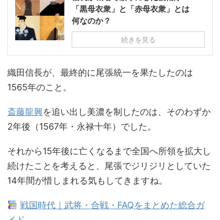
「黒母衣衆」と「赤母衣衆」とは
何なのか？
続きを見る
織田信長が、最終的に尾張統一を果たしたのは
1565年のこと。
斎藤龍興
を追い出し美濃を制したのは、そのわずか
2年後（1567年・永禄十年）でした。
それから15年後に亡くなるまで全国へ所領を拡大し
続けたことを考えると、尾張でジリジリとしていた
14年間が惜しまれる気もしてきますね。
戦国時代｜武将・合戦・FAQをまとめた総合ガ
イド