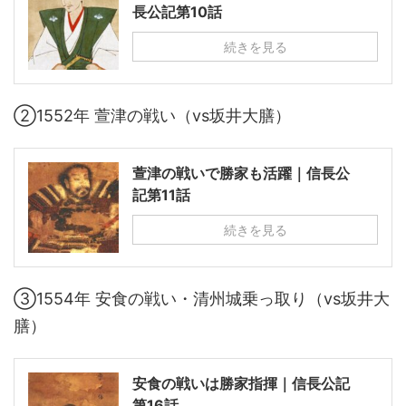
長公記第10話
続きを見る
②1552年 萱津の戦い（vs坂井大膳）
萱津の戦いで勝家も活躍｜信長公
記第11話
続きを見る
③1554年 安食の戦い・清州城乗っ取り（vs坂井大
膳）
安食の戦いは勝家指揮｜信長公記
第16話