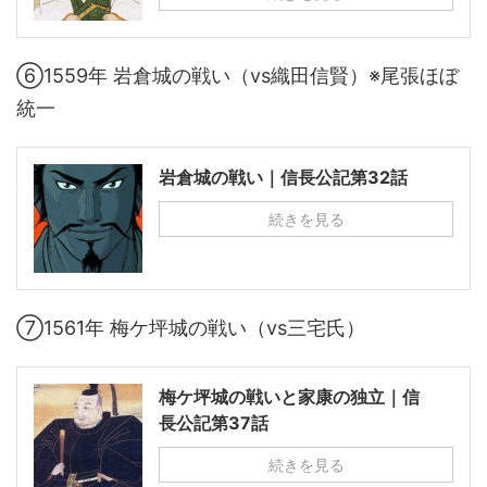
⑥1559年 岩倉城の戦い（vs織田信賢）※尾張ほぼ
統一
岩倉城の戦い｜信長公記第32話
続きを見る
⑦1561年 梅ケ坪城の戦い（vs三宅氏）
梅ケ坪城の戦いと家康の独立｜信
長公記第37話
続きを見る