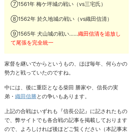
⑦1561年 梅ケ坪城の戦い（vs三宅氏）
⑧1562年 於久地城の戦い（vs織田信清）
⑨1565年 犬山城の戦い……
織田信清を追放し
て尾張を完全統一
家督を継いでからというもの、ほぼ毎年、何らかの
勢力と戦っていたのですね。
中には、後に重臣となる柴田 勝家や、信長の実
弟・
織田信勝
との争いもあります。
上記の合戦はいずれも『信長公記』に記されたもの
で、弊サイトでも各合戦の記事を掲載しております
ので、よろしければ後ほどご覧ください（本記事末