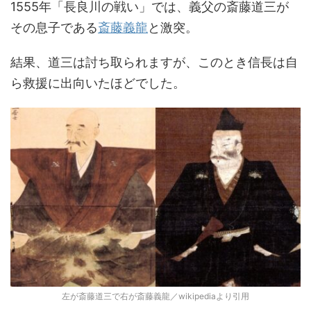
1555年「長良川の戦い」では、義父の斎藤道三が
その息子である
斎藤義龍
と激突。
結果、道三は討ち取られますが、このとき信長は自
ら救援に出向いたほどでした。
左が斎藤道三で右が斎藤義龍／wikipediaより引用