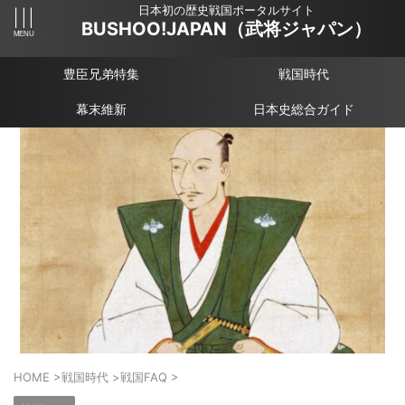
日本初の歴史戦国ポータルサイト
BUSHOO!JAPAN（武将ジャパン）
豊臣兄弟特集
戦国時代
幕末維新
日本史総合ガイド
HOME
>
戦国時代
>
戦国FAQ
>