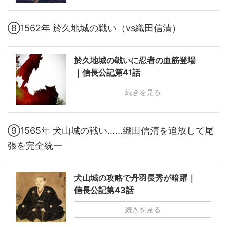
⑧1562年 於久地城の戦い（vs織田信清）
於久地城の戦いに忍者の血筋登場
｜信長公記第41話
続きを見る
⑨1565年 犬山城の戦い……織田信清を追放して尾
張を完全統一
犬山城の攻略で丹羽長秀が暗躍｜
信長公記第43話
続きを見る