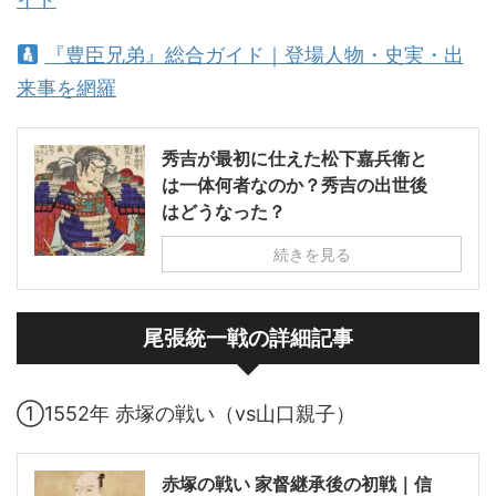
『豊臣兄弟』総合ガイド｜登場人物・史実・出
来事を網羅
秀吉が最初に仕えた松下嘉兵衛と
は一体何者なのか？秀吉の出世後
はどうなった？
続きを見る
尾張統一戦の詳細記事
①1552年 赤塚の戦い（vs山口親子）
赤塚の戦い 家督継承後の初戦｜信