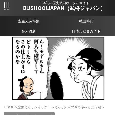
日本初の歴史戦国ポータルサイト
BUSHOO!JAPAN（武将ジャパン）
豊臣兄弟特集
戦国時代
幕末維新
日本史総合ガイド
HOME
>
歴史まんが＆イラスト
>
まんが大河ブギウギべらぼう編
>