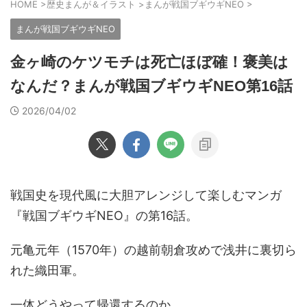
HOME
>
歴史まんが＆イラスト
>
まんが戦国ブギウギNEO
>
まんが戦国ブギウギNEO
金ヶ崎のケツモチは死亡ほぼ確！褒美は
なんだ？まんが戦国ブギウギNEO第16話
2026/04/02
戦国史を現代風に大胆アレンジして楽しむマンガ
『戦国ブギウギNEO』の第16話。
元亀元年（1570年）の越前朝倉攻めで浅井に裏切ら
れた織田軍。
一体どうやって帰還するのか。