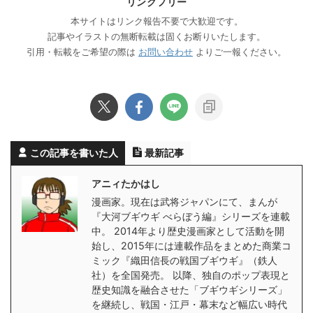
リンクフリー
本サイトはリンク報告不要で大歓迎です。
記事やイラストの無断転載は固くお断りいたします。
引用・転載をご希望の際は
お問い合わせ
よりご一報ください。
この記事を書いた人
最新記事
アニィたかはし
漫画家。現在は武将ジャパンにて、まんが
『大河ブギウギ べらぼう編』シリーズを連載
中。 2014年より歴史漫画家として活動を開
始し、2015年には連載作品をまとめた商業コ
ミック『織田信長の戦国ブギウギ』（鉄人
社）を全国発売。 以降、独自のポップ表現と
歴史知識を融合させた「ブギウギシリーズ」
を継続し、戦国・江戸・幕末など幅広い時代