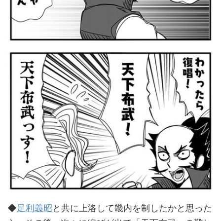
◆
足利義昭
と共に上洛して畿内を制したかと思った