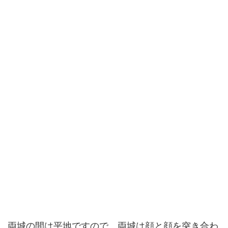
両城の間は平地ですので、両城は顔と顔を突き合わ