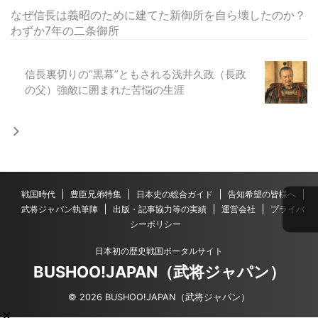
なぜ信長は義昭のために建てた新御所を自ら壊したのか？
わずか7年の二条御所
信長裏切りの“黒幕”ともされる浅井久政（長政
の父）強敵に囲まれた苦悩の生涯
戦国時代
豊臣兄弟特集
日本史の総合ガイド
告知希望の皆様へ
武将ジャパン執筆陣
出版・記事協力等の実績
運営会社
プライバ
シーポリシー
日本初の歴史戦国ポータルサイト
BUSHOO!JAPAN（武将ジャパン）
© 2026 BUSHOO!JAPAN（武将ジャパン）
×