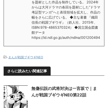
を題材とした作品を制作している。 2024年
からは大河ドラマの各回を題材にした“ドラマ
考証型マンガ”へと表現領域を拡大し、作品の
幅をさらに広げている。 ◆主な著書 『織田
信長の戦国ブギウギ』（鉄人社、2015年、
ISBN:978-4865370324） ◆国立国会図書
館データ
https://id.ndl.go.jp/auth/ndlna/001200494
-
まんが戦国ブギウギNEO
さらに読みたい関連記事
無傷伝説の武将対決は一言坂で｜ま
んが戦国ブギウギNEO第22話