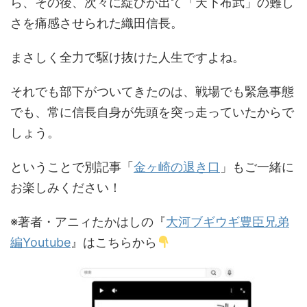
ら、その後、次々に綻びが出て「天下布武」の難し
さを痛感させられた織田信長。
まさしく全力で駆け抜けた人生ですよね。
それでも部下がついてきたのは、戦場でも緊急事態
でも、常に信長自身が先頭を突っ走っていたからで
しょう。
ということで別記事「
金ヶ崎の退き口
」もご一緒に
お楽しみください！
※著者・アニィたかはしの『
大河ブギウギ豊臣兄弟
編Youtube
』はこちらから