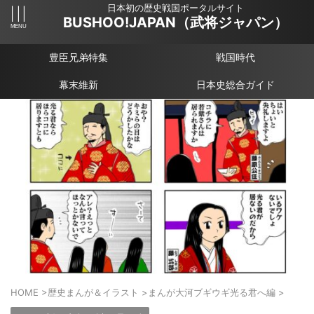
日本初の歴史戦国ポータルサイト
BUSHOO!JAPAN（武将ジャパン）
豊臣兄弟特集
戦国時代
幕末維新
日本史総合ガイド
HOME
>
歴史まんが＆イラスト
>
まんが大河ブギウギ光る君へ編
>