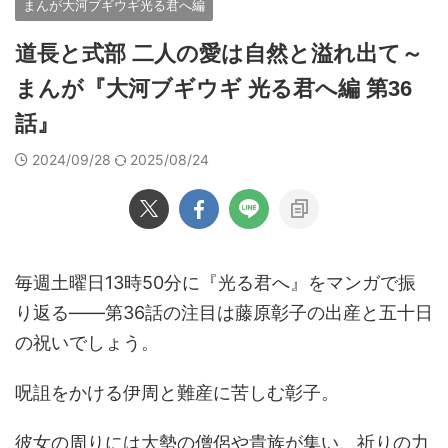
まんが大河ブギウギ光る君へ編
道長と式部 二人の愛は自然と溢れ出て～
まんが『大河ブギウギ 光る君へ編 第36
話』
2024/09/28
2025/08/24
毎週土曜日13時50分に『光る君へ』をマンガで振
り返る――第36話の注目は藤原彰子の出産と五十日
の祝いでしょう。
呪詛をかける伊周と難産に苦しむ彰子。
彼女の周りには大勢の僧侶や貴族が集い、祈りの力