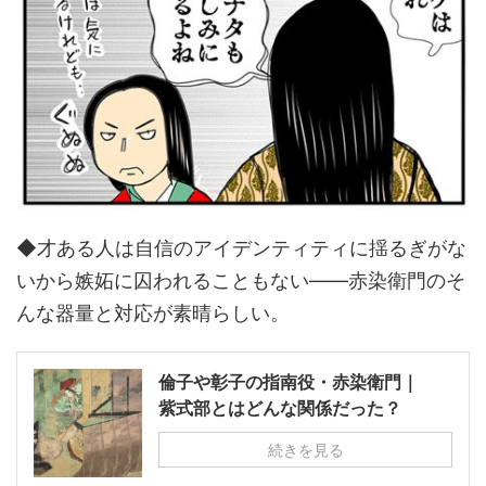
◆才ある人は自信のアイデンティティに揺るぎがな
いから嫉妬に囚われることもない――赤染衛門のそ
んな器量と対応が素晴らしい。
倫子や彰子の指南役・赤染衛門｜
紫式部とはどんな関係だった？
続きを見る