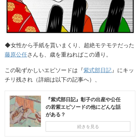
◆女性から手紙を貰いまくり、超絶モテモテだった
藤原公任
さんも、歳を重ねればこの通り。
この恥ずかしいエピソードは『
紫式部日記
』にキッ
チリ残され（詳細は以下の記事へ）、
『紫式部日記』彰子の出産や公任
の若紫エピソードの他にどんな話
がある？
続きを見る