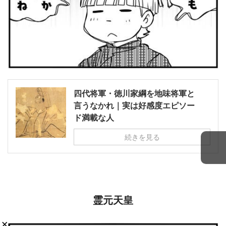
四代将軍・徳川家綱を地味将軍と
言うなかれ｜実は好感度エピソー
ド満載な人
続きを見る
霊元天皇
×