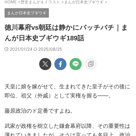
HOME
>
歴史まんが＆イラスト
>
まんが日本史ブギウギ
>
まんが日本史ブギウギ
徳川幕府vs朝廷は静かにバッチバチ｜ま
んが日本史ブギウギ189話
2021/01/24
2025/08/25
天皇に娘を嫁がせて、生まれてきた皇子がその後に
即位、祖父（外戚）として実権を握る――。
藤原政治のド定番ですよね。
武家が政権を樹立した鎌倉幕府以降、その重要性は
薄れていきましたが、そうは言っても名目上、政治