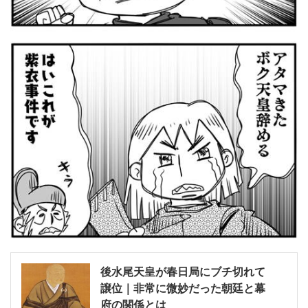
後水尾天皇が春日局にブチ切れて
譲位｜非常に微妙だった朝廷と幕
府の関係とは