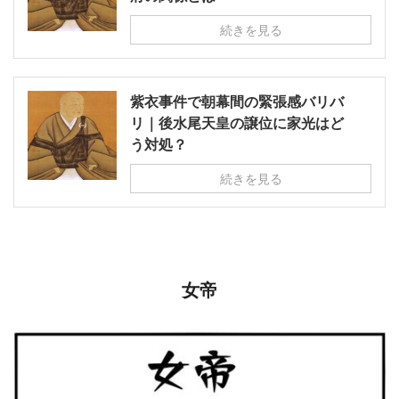
続きを見る
紫衣事件で朝幕間の緊張感バリバ
リ｜後水尾天皇の譲位に家光はど
う対処？
続きを見る
女帝