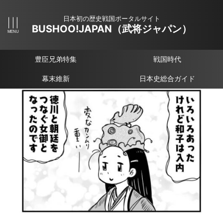
日本初の歴史戦国ポータルサイト
BUSHOO!JAPAN（武将ジャパン）
豊臣兄弟特集
戦国時代
幕末維新
日本史総合ガイド